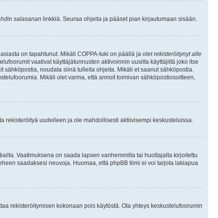
hdin salasanan
linkkiä. Seuraa ohjeita ja pääset pian kirjautumaan sisään.
 asiasta on tapahtunut. Mikäli COPPA-tuki on päällä ja
olet rekisteröitynyt alle
ufoorumit vaativat käyttäjätunnusten aktivoinnin uusilta käyttäjiltä joko itse
ait sähköpostia, noudata siinä tulleita ohjeita. Mikäli et saanut sähköpostia.
telufoorumia. Mikäli olet varma, että annoit toimivan sähköpostiosoitteen,
 rekisteröityä uudelleen ja ole mahdollisesti aktiivisempi keskusteluissa.
tiailta. Vaatimuksena on saada lapsen vanhemmilta tai huoltajalta kirjoitettu
ieheen saadaksesi neuvoja. Huomaa, että phpBB tiimi ei voi tarjota lakiapua
 ottaa rekisteröitymisen kokonaan pois käytöstä. Ota yhteys keskustelufoorumin