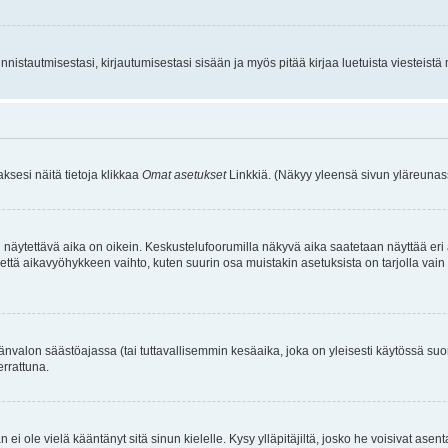
istautmisestasi, kirjautumisestasi sisään ja myös pitää kirjaa luetuista viesteistä mi
aksesi näitä tietoja klikkaa
Omat asetukset
Linkkiä. (Näkyy yleensä sivun yläreunass
 näytettävä aika on oikein. Keskustelufoorumilla näkyvä aika saatetaan näyttää eri
aikavyöhykkeen vaihto, kuten suurin osa muistakin asetuksista on tarjolla vain rekist
änvalon säästöajassa (tai tuttavallisemmin kesäaika, joka on yleisesti käytössä su
errattuna.
an ei ole vielä kääntänyt sitä sinun kielelle. Kysy ylläpitäjiltä, josko he voisivat a