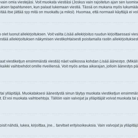
a vain omia viestejäsi. Voit muokata viestiäsi (Joskus vain rajoitetun ajan sen luom
okkauksen tapahtuneen, kun palaat lukemaan viestiä. Tässä on mukana myös lukumäärä
pitää itse jättää syy mitä on muokattu ja miksi). Huomaa, että normaali käyttäjä ei voi 
olet luonut allekirjoituksen. Voit valita
Lisää allekirjoitus
ruudun kirjoittaessasi viest
tää allekirjoituksen näkymisen viestikohtaisesti poistamalla rastin allekirjoituksesta,
aat viestiketjun ensimmäistä viestiä) näet valikossa kohdan
Lisää äänestys
. (Mikäl
aikki vaihtoehdot omille riveillensä. Voit myös antaa aikarajan, jolloin äänestys pä
 tai ylläpitäjä. Muokataksesi äänestystä sinun täytyy muokata viestiketjun ensimmäi
. Et voi muokata vaihtoehtoja. Tällöin vain valvojat ja ylläpitäjät voivat muokata 
 voisit nähdä, lukea, kirjoittaa, jne... tarvitset erityisoikeuksia. Vain valvojat ja ylläpi