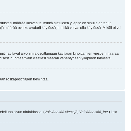
joitustesi määrää kasvaa tai minkä statuksen ylläpito on sinulle antanut.
 määrää ovatko avatarit käytössä ja mitkä voivat olla käytössä. Mikäli et voi
mit näyttävät arvonimiä osoittamaan käyttäjän kirjoittamien viestien määrää
ennäköisesti huomaat vain viestiesi määrän vähentyneen ylläpidon toimesta.
ään roskapostittajien toimintaa.
eteltuna sivun alalaidassa. (
Voit lähettää viestejä, Voit äänestää, jne.
) lista.