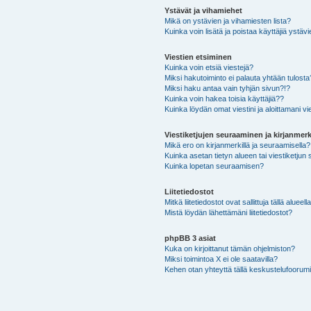
Ystävät ja vihamiehet
Mikä on ystävien ja vihamiesten lista?
Kuinka voin lisätä ja poistaa käyttäjiä ystävi
Viestien etsiminen
Kuinka voin etsiä viestejä?
Miksi hakutoiminto ei palauta yhtään tulosta
Miksi haku antaa vain tyhjän sivun?!?
Kuinka voin hakea toisia käyttäjiä??
Kuinka löydän omat viestini ja aloittamani vie
Viestiketjujen seuraaminen ja kirjanmerk
Mikä ero on kirjanmerkillä ja seuraamisella?
Kuinka asetan tietyn alueen tai viestiketjun
Kuinka lopetan seuraamisen?
Liitetiedostot
Mitkä liitetiedostot ovat sallittuja tällä alueell
Mistä löydän lähettämäni liitetiedostot?
phpBB 3 asiat
Kuka on kirjoittanut tämän ohjelmiston?
Miksi toimintoa X ei ole saatavilla?
Kehen otan yhteyttä tällä keskustelufoorumilla