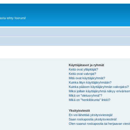
sta tehty foorumi!
Käyttäjätasot ja ryhmät
Keitä ovat ylläpitäjät?
Keitä ovat valvojat?
Mitä ovat käyttäjäryhmät?
Kuinka liityn käyttäjäryhmään?
Kuinka pääsen käyttäjäryhmän valvojaksi?
Miksi joillain käyttäjäryhmä näkyy erivärise
Mikä on "oletusryhmä"?
Mikä on "henkilökunta" linkki?
Yksityisviestit
En voi lähettää yksitysiviestejä!
Saan roskapostia yksityisviestinä!
Olen saanut roskapostia tai herjaavan viesti