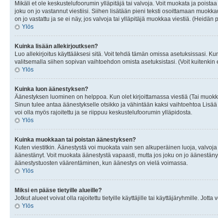
Mikäli et ole keskustelufoorumin ylläpitäjä tai valvoja. Voit muokata ja poista
joku on jo vastannut viestiisi. Siihen lisätään pieni teksti osoittamaan mu
on jo vastattu ja se ei näy, jos valvoja tai ylläpitäjä muokkaa viestiä. (Heidän 
Ylös
Kuinka lisään allekirjoutksen?
Luo allekirjoitus käyttääksesi sitä. Voit tehdä tämän omissa asetuksissasi. Kun 
valitsemalla siihen sopivan vaihtoehdon omista asetuksistasi. (Voit kuitenkin es
Ylös
Kuinka luon äänestyksen?
Äänestyksen luominen on helppoa. Kun olet kirjoittamassa viestiä (Tai muokk
Sinun tulee antaa äänestykselle otsikko ja vähintään kaksi vaihtoehtoa Lisää k
voi olla myös rajoitettu ja se riippuu keskustelufoorumin ylläpidosta.
Ylös
Kuinka muokkaan tai poistan äänestyksen?
Kuten viestitkin. Äänestystä voi muokata vain sen alkuperäinen luoja, valvoja
äänestänyt. Voit muokata äänestystä vapaasti, mutta jos joku on jo äänestänyt
äänestystuosten väärentäminen, kun äänestys on vielä voimassa.
Ylös
Miksi en pääse tietyille alueille?
Jotkut alueet voivat olla rajoitettu tietyille käyttäjille tai käyttäjäryhmille. Jotta
Ylös