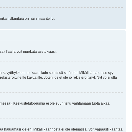
käli ylläpitäjä on näin määritellyt.
a) Täällä voit muokata asetuksiasi.
 aikavyöhykkeen mukaan, kuin se missä sinä olet. Mikäli tämä on se syy.
eröityneille käyttäjille. Joten jos et ole jo rekisteröitynyt. Nyt voisi olla
omessa). Keskustelufoorumia ei ole suuniteltu vaihtamaan tuota aikaa
sentaa haluamasi kielen. Mikäli käännöstä ei ole olemassa. Voit vapaasti kääntää