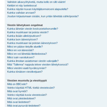
Vaihdoin aikavyöhykettä, mutta kello on silti väärin!
Kieltäni ei näy luettelossa!
Kuinka näytän kuvan käyttäjätunnukseni alapuolella?
Kuinka vaihdan arvoani?
Joudun kirjautumaan sisään, kun yritän lähettää sähköpostia?
Viestin lähetyksen ongelmat
Kuinka lähetän viestin keskustelufoorumille?
Kuinka muokkaan tai poista viestin?
Kuinka lisään allekirjoutksen?
Kuinka luon äänestyksen?
Kuinka muokkaan tai poistan äänestyksen?
Miksi en pääse tietyille alueille?
Miksi en voi äänestää?
Miksi en voi lähettää liitetiedostoa?
Miksi sain varoituksen?
Kuinka ilmoitan asiattoman viestin valvojalle?
Mitä "Tallenna" nappula tekee viestien lähetyksessä?
Miksi viestini vaatii hyväksynnän?
Kuinka tönäisen viestiketjuani?
Viestien muotoilu ja viestityypit
Mitä on BBCode?
Voinko käyttää HTML-kieltä viesteissäni?
Mitä ovat hymiöt?
Voinko näyttää kuvia viesteissäni?
Mitä ovat yleistiedotteet?
Mitä ovat tiedotteet?
Mitä ovat pysyvät tiedotteet?