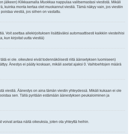
isen jälkeen) Klikkaamalla
Muokkaa
nappulaa valitsemastasi viestistä. Mikäli
, kuinka monta kertaa olet muokannut viestiä. Tämä näkyy vain, jos viestiin
poistaa viestiä, jos siihen on vastattu.
iä. Voit asettaa allekirjoituksen lisättäväksi automaattisesti kaikkiin viesteihisi
 kun kirjoitat uutta viestiä)
i tätä ei ole. oikeutesi eivät todennäköisesti riitä äänsetyksen luomiseen)
ättyy. Änestys ei pääty koskaan, mikäli asetat ajaksi 0. Vaihtoehtojen määrä
stä viestiä. Äänestys on aina tämän viestin yhteydessä. Mikäli kukaan ei ole
tai poistaa sen. Tällä pyritään estämään äänestyksen peukaloiminen ja
täjät voivat antaa näitä oikeuksia, joten ota yhteyttä heihin.