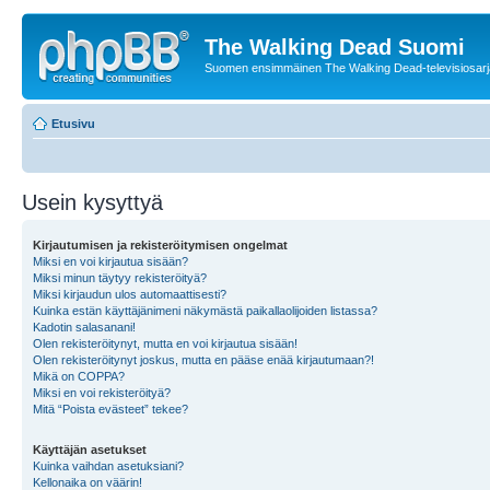
The Walking Dead Suomi
Suomen ensimmäinen The Walking Dead-televisiosarja
Etusivu
Usein kysyttyä
Kirjautumisen ja rekisteröitymisen ongelmat
Miksi en voi kirjautua sisään?
Miksi minun täytyy rekisteröityä?
Miksi kirjaudun ulos automaattisesti?
Kuinka estän käyttäjänimeni näkymästä paikallaolijoiden listassa?
Kadotin salasanani!
Olen rekisteröitynyt, mutta en voi kirjautua sisään!
Olen rekisteröitynyt joskus, mutta en pääse enää kirjautumaan?!
Mikä on COPPA?
Miksi en voi rekisteröityä?
Mitä “Poista evästeet” tekee?
Käyttäjän asetukset
Kuinka vaihdan asetuksiani?
Kellonaika on väärin!