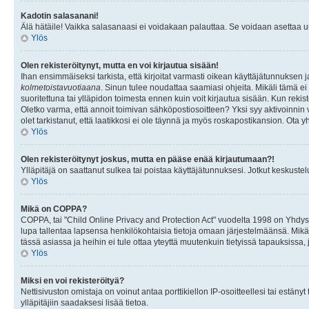
Kadotin salasanani!
Älä hätäile! Vaikka salasanaasi ei voidakaan palauttaa. Se voidaan asettaa 
Ylös
Olen rekisteröitynyt, mutta en voi kirjautua sisään!
Ihan ensimmäiseksi tarkista, että kirjoitat varmasti oikean käyttäjätunnukse
kolmetoistavuotiaana
. Sinun tulee noudattaa saamiasi ohjeita. Mikäli tämä ei 
suoritettuna tai ylläpidon toimesta ennen kuin voit kirjautua sisään. Kun rekiste
Oletko varma, että annoit toimivan sähköpostiosoitteen? Yksi syy aktivoinni
olet tarkistanut, että laatikkosi ei ole täynnä ja myös roskapostikansion. Ota yh
Ylös
Olen rekisteröitynyt joskus, mutta en pääse enää kirjautumaan?!
Ylläpitäjä on saattanut sulkea tai poistaa käyttäjätunnuksesi. Jotkut keskust
Ylös
Mikä on COPPA?
COPPA, tai "Child Online Privacy and Protection Act" vuodelta 1998 on Yhdysval
lupa tallentaa lapsensa henkilökohtaisia tietoja omaan järjestelmäänsä. Mikä
tässä asiassa ja heihin ei tule ottaa yteyttä muutenkuin tietyissä tapauksissa,
Ylös
Miksi en voi rekisteröityä?
Nettisivuston omistaja on voinut antaa porttikiellon IP-osoitteellesi tai estä
ylläpitäjiin saadaksesi lisää tietoa.