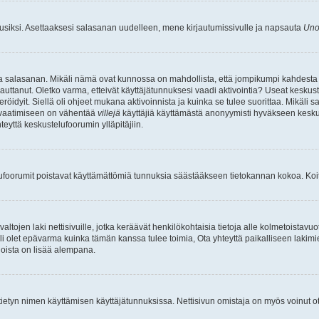
uusiksi. Asettaaksesi salasanan uudelleen, mene kirjautumissivulle ja napsauta
Uno
n ja salasanan. Mikäli nämä ovat kunnossa on mahdollista, että jompikumpi kahdesta
auttanut. Oletko varma, etteivät käyttäjätunnuksesi vaadi aktivointia? Useat keskustel
röidyit. Siellä oli ohjeet mukana aktivoinnista ja kuinka se tulee suorittaa. Mikäli s
n vaatimiseen on vähentää
villejä
käyttäjiä käyttämästä anonyymisti hyväkseen keskus
teyttä keskustelufoorumin ylläpitäjiin.
elufoorumit poistavat käyttämättömiä tunnuksia säästääkseen tietokannan kokoa. Koita
tojen laki nettisivuille, jotka keräävät henkilökohtaisia tietoja alle kolmetoistavuo
li olet epävarma kuinka tämän kanssa tulee toimia, Ota yhteyttä paikalliseen lakim
 joista on lisää alempana.
nyt tietyn nimen käyttämisen käyttäjätunnuksissa. Nettisivun omistaja on myös voinut