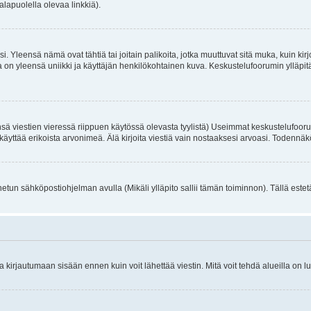
alapuolella olevaa linkkiä).
. Yleensä nämä ovat tähtiä tai joitain palikoita, jotka muuttuvat sitä muka, kuin kir
n yleensä uniikki ja käyttäjän henkilökohtainen kuva. Keskustelufoorumin ylläpitäjä
sä viestien vieressä riippuen käytössä olevasta tyylistä) Useimmat keskustelufooru
oivat käyttää erikoista arvonimeä. Älä kirjoita viestiä vain nostaaksesi arvoasi. Tod
netun sähköpostiohjelman avulla (Mikäli ylläpito sallii tämän toiminnon). Tällä estet
irjautumaan sisään ennen kuin voit lähettää viestin. Mitä voit tehdä alueilla on lu