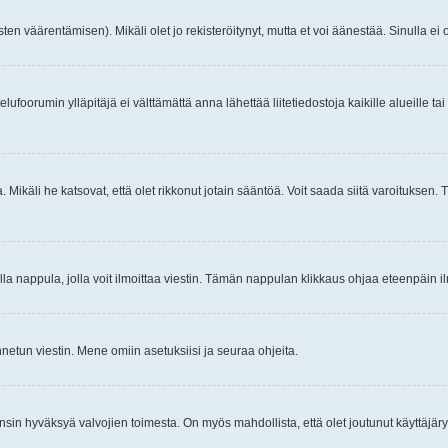
ten väärentämisen). Mikäli olet jo rekisteröitynyt, mutta et voi äänestää. Sinulla ei o
telufoorumin ylläpitäjä ei välttämättä anna lähettää liitetiedostoja kaikille alueille 
. Mikäli he katsovat, että olet rikkonut jotain sääntöä. Voit saada siitä varoituks
isi olla nappula, jolla voit ilmoittaa viestin. Tämän nappulan klikkaus ohjaa eteenpäin 
etun viestin. Mene omiin asetuksiisi ja seuraa ohjeita.
y ensin hyväksyä valvojien toimesta. On myös mahdollista, että olet joutunut käyttäjäry