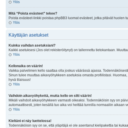
Ylös
Mitä “Poista evästeet” tekee?
Poista evästeet-linkki poistaa phpBB3 luomat evästeet, jotka pitävät huolen tunn
Ylös
Käyttäjän asetukset
Kuinka vaihdan asetuksiani?
Kaikki asetuksesi (Jos olet rekisteröitynyt) on tallennettu tietokantaan. Muutta
Ylös
Kellonaika on väärin!
Vaikka palvelimen kello saattaa olla joskus väärässä ajassa. Todennäköisesti
Sinun tulee muuttaa aikavyöhykkeen asetuksia omasta profiilistasi. Huomaa, että 
hyvä tilaisuus!
Ylös
Vaihdoin aikavyöhykettä, mutta kello on silti väärin!
Mikäli vaihdoit aikavyöhykkeen varmasti oikeaksi. Todennäköisin syy on päiv
automaattisesti, joten kesällä tuo aika voi heittää tunnilla normaaliin aikaan v
Ylös
Kieltäni ei näy luettelossa!
Todennäköisin syy on se, että yläpitäjä ei ole asentanut kielipakettia tai kuka