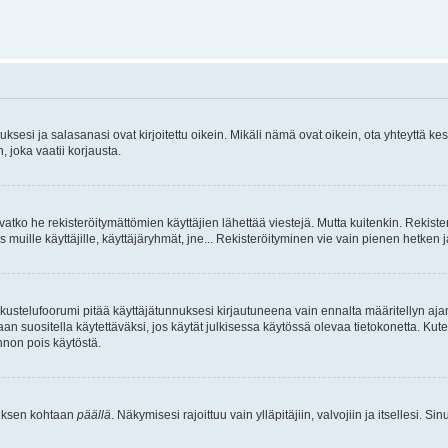
sesi ja salasanasi ovat kirjoitettu oikein. Mikäli nämä ovat oikein, ota yhteyttä ke
, joka vaatii korjausta.
ivatko he rekisteröitymättömien käyttäjien lähettää viestejä. Mutta kuitenkin. Rekister
s muille käyttäjille, käyttäjäryhmät, jne... Rekisteröityminen vie vain pienen hetken 
kustelufoorumi pitää käyttäjätunnuksesi kirjautuneena vain ennalta määritellyn ajan
an suositella käytettäväksi, jos käytät julkisessa käytössä olevaa tietokonetta. Kuten
innon pois käytöstä.
etuksen kohtaan
päällä
. Näkymisesi rajoittuu vain ylläpitäjiin, valvojiin ja itsellesi. S