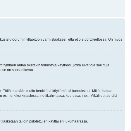
skustelufoorumin ylläpitoon varmistaaksesi, että et ole porttikiellossa. On myös
öityminen antaa muitakin toimintoja käyttöösi, jotka eivät ole sallittuja
ja se on suositeltavaa.
. Tällä estetään muita henkilöitä käyttämästä tunnuksiasi. Mikäli haluat
 esimerkiksi kirjastossa, nettikahvilassa, koulussa, jne... Mikäli et näe tätä
inut lasketaan tällöin piilotettujen käyttäjien lukumäärässä.