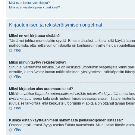
Mitä ovat lukitut viestiketjut?
Mitä ovat viestiketjujen kuvakkeet?
Kirjautumisen ja rekisteröitymisen ongelmat
Miksi en voi kirjautua sisään?
Tämä voi johtua monestakin syystä. Ensimmäiseksi, tarkista, että käyttäjätunnuk
mahdollista, että nettisivun omistajalla on konfigurointivirhe heidän puolellaan
Ylös
Miksi minun täytyy rekisteröityä?
Sinun ei välttämättä tarvitse. Se on keskustelufoorumin ylläpitäjistä kiinni sall
vieraille, kuten Avatar-kuvan määrittäminen, yksityisviestit, sähköpostin lähety
Ylös
Miksi kirjaudun ulos automaattisesti?
Mikäli et valitse
Kirjaudu automaattisesti sisään jokaisella käynnillä
rastia kes
pysyä kirjautuneena laita rasti ruutuun kirjautuessassi sisään. Tätä ei kuitenka
ruutua se tarkoittaa, että keskustelufoorumin ylläpitäjä on ottanut tämän toim
Ylös
Kuinka estän käyttäjänimeni näkymästä paikallaolijoiden listassa?
Omassa profiilissasi löytyy asetus
Piilota paikallaolo
. Mikäli laitat tämän as
Ylös