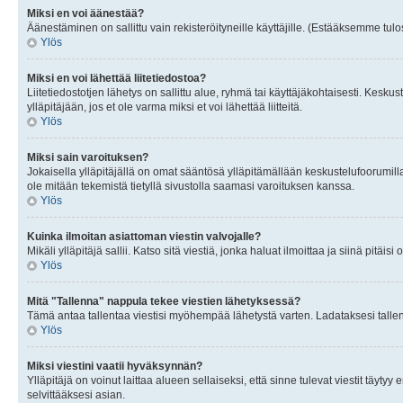
Miksi en voi äänestää?
Äänestäminen on sallittu vain rekisteröityneille käyttäjille. (Estääksemme tulos
Ylös
Miksi en voi lähettää liitetiedostoa?
Liitetiedostotjen lähetys on sallittu alue, ryhmä tai käyttäjäkohtaisesti. Keskus
ylläpitäjään, jos et ole varma miksi et voi lähettää liitteitä.
Ylös
Miksi sain varoituksen?
Jokaisella ylläpitäjällä on omat sääntösä ylläpitämällään keskustelufoorumilla
ole mitään tekemistä tietyllä sivustolla saamasi varoituksen kanssa.
Ylös
Kuinka ilmoitan asiattoman viestin valvojalle?
Mikäli ylläpitäjä sallii. Katso sitä viestiä, jonka haluat ilmoittaa ja siinä pitä
Ylös
Mitä "Tallenna" nappula tekee viestien lähetyksessä?
Tämä antaa tallentaa viestisi myöhempää lähetystä varten. Ladataksesi tallenn
Ylös
Miksi viestini vaatii hyväksynnän?
Ylläpitäjä on voinut laittaa alueen sellaiseksi, että sinne tulevat viestit täyty
selvittääksesi asian.