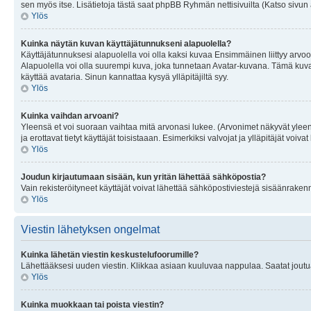
sen myös itse. Lisätietoja tästä saat phpBB Ryhmän nettisivuilta (Katso sivun 
Ylös
Kuinka näytän kuvan käyttäjätunnukseni alapuolella?
Käyttäjätunnuksesi alapuolella voi olla kaksi kuvaa Ensimmäinen liittyy arvoosi
Alapuolella voi olla suurempi kuva, joka tunnetaan Avatar-kuvana. Tämä kuva o
käyttää avataria. Sinun kannattaa kysyä ylläpitäjiltä syy.
Ylös
Kuinka vaihdan arvoani?
Yleensä et voi suoraan vaihtaa mitä arvonasi lukee. (Arvonimet näkyvät yleen
ja erottavat tietyt käyttäjät toisistaaan. Esimerkiksi valvojat ja ylläpitäjät v
Ylös
Joudun kirjautumaan sisään, kun yritän lähettää sähköpostia?
Vain rekisteröityneet käyttäjät voivat lähettää sähköpostiviestejä sisäänraken
Ylös
Viestin lähetyksen ongelmat
Kuinka lähetän viestin keskustelufoorumille?
Lähettääksesi uuden viestin. Klikkaa asiaan kuuluvaa nappulaa. Saatat joutua k
Ylös
Kuinka muokkaan tai poista viestin?