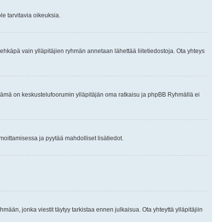
le tarvitavia oikeuksia.
tai ehkäpä vain ylläpitäjien ryhmän annetaan lähettää liitetiedostoja. Ota yhteys
en. Tämä on keskustelufoorumin ylläpitäjän oma ratkaisu ja phpBB Ryhmällä ei
ilmoittamisessa ja pyytää mahdolliset lisätiedot.
hmään, jonka viestit täytyy tarkistaa ennen julkaisua. Ota yhteyttä ylläpitäjiin