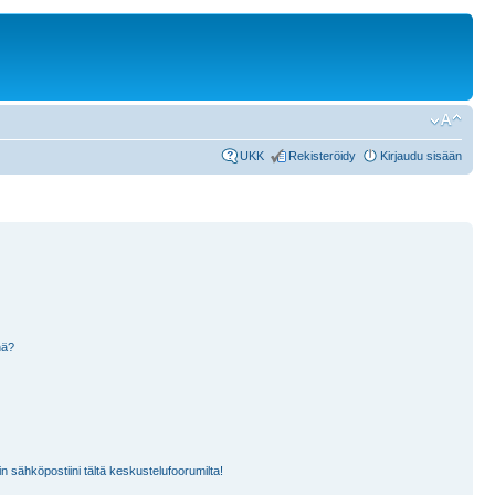
UKK
Rekisteröidy
Kirjaudu sisään
nä?
n sähköpostiini tältä keskustelufoorumilta!