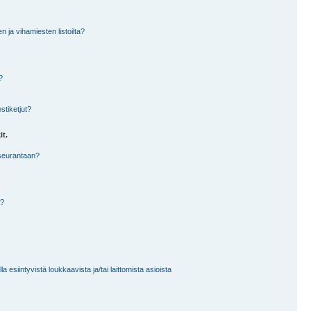
en ja vihamiesten listoilta?
?
stiketjut?
it.
 seurantaan?
a?
 esiintyvistä loukkaavista ja/tai laittomista asioista