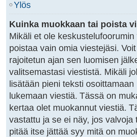
Ylös
Kuinka muokkaan tai poista vi
Mikäli et ole keskustelufoorumin y
poistaa vain omia viestejäsi. Voi
rajoitetun ajan sen luomisen jäl
valitsemastasi viestistä. Mikäli jo
lisätään pieni teksti osoittama
lukemaan viestiä. Tässä on mu
kertaa olet muokannut viestiä. Tä
vastattu ja se ei näy, jos valvoja
pitää itse jättää syy mitä on muo