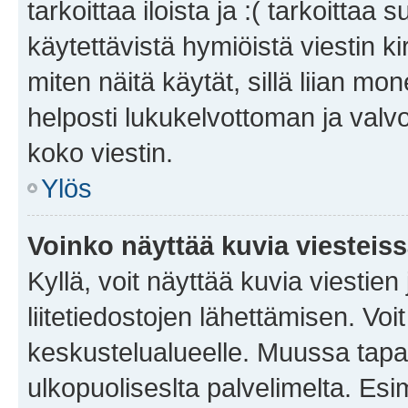
tarkoittaa iloista ja :( tarkoittaa 
käytettävistä hymiöistä viestin k
miten näitä käytät, sillä liian m
helposti lukukelvottoman ja valvo
koko viestin.
Ylös
Voinko näyttää kuvia viesteis
Kyllä, voit näyttää kuvia viestien 
liitetiedostojen lähettämisen. Vo
keskustelualueelle. Muussa tapa
ulkopuoliseslta palvelimelta. Es