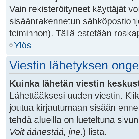
Vain rekisteröityneet käyttäjät v
sisäänrakennetun sähköpostiohjel
toiminnon). Tällä estetään roskap
Ylös
Viestin lähetyksen ong
Kuinka lähetän viestin keskus
Lähettääksesi uuden viestin. Kl
joutua kirjautumaan sisään ennen 
tehdä alueilla on lueteltuna sivun
Voit äänestää, jne.
) lista.