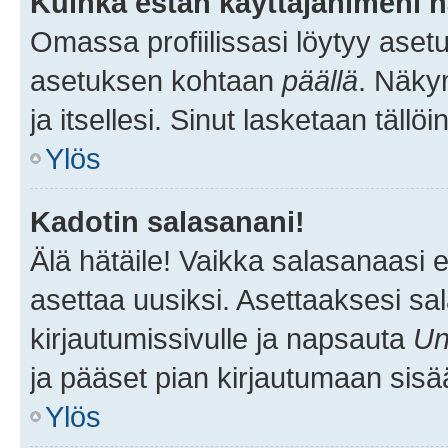
Kuinka estän käyttäjänimeni n
Omassa profiilissasi löytyy aset
asetuksen kohtaan
päällä
. Näkym
ja itsellesi. Sinut lasketaan tällö
Ylös
Kadotin salasanani!
Älä hätäile! Vaikka salasanaasi 
asettaa uusiksi. Asettaaksesi s
kirjautumissivulle ja napsauta
Un
ja pääset pian kirjautumaan sisä
Ylös