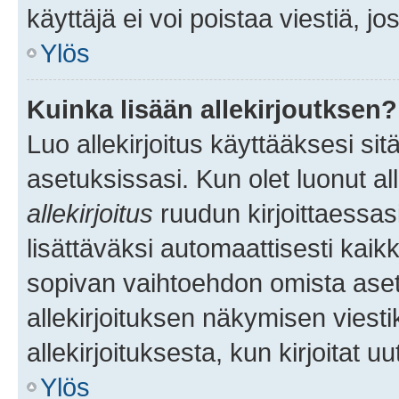
käyttäjä ei voi poistaa viestiä, jo
Ylös
Kuinka lisään allekirjoutksen?
Luo allekirjoitus käyttääksesi si
asetuksissasi. Kun olet luonut all
allekirjoitus
ruudun kirjoittaessasi
lisättäväksi automaattisesti kaikki
sopivan vaihtoehdon omista asetu
allekirjoituksen näkymisen viesti
allekirjoituksesta, kun kirjoitat uu
Ylös