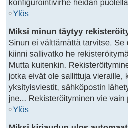
konfigurointivirhe heidän puolella
Ylös
Miksi minun täytyy rekisteröit
Sinun ei välttämättä tarvitse. Se
kiinni sallivatko he rekisteröitym
Mutta kuitenkin. Rekisteröitymine
jotka eivät ole sallittuja vierail
yksityisviestit, sähköpostin lähet
jne... Rekisteröityminen vie vain
Ylös
Miksi kirjaudun ulos automaat