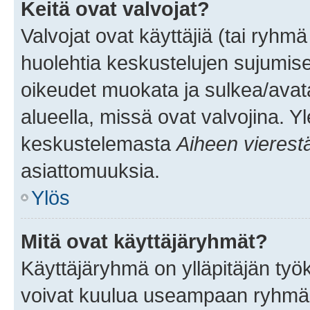
Keitä ovat valvojat?
Valvojat ovat käyttäjiä (tai ryhmä
huolehtia keskustelujen sujumise
oikeudet muokata ja sulkea/avata, 
alueella, missä ovat valvojina. Y
keskustelemasta
Aiheen vierest
asiattomuuksia.
Ylös
Mitä ovat käyttäjäryhmät?
Käyttäjäryhmä on ylläpitäjän työka
voivat kuulua useampaan ryhmään