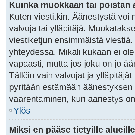
Kuinka muokkaan tai poistan
Kuten viestitkin. Äänestystä voi
valvoja tai ylläpitäjä. Muokatak
viestiketjun ensimmäistä viestiä
yhteydessä. Mikäli kukaan ei ol
vapaasti, mutta jos joku on jo ä
Tällöin vain valvojat ja ylläpitäjä
pyritään estämään äänestyksen 
väärentäminen, kun äänestys on
Ylös
Miksi en pääse tietyille alueill