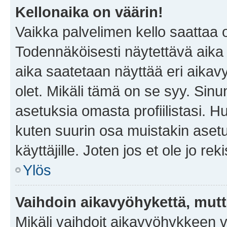
Kellonaika on väärin!
Vaikka palvelimen kello saattaa 
Todennäköisesti näytettävä aika
aika saatetaan näyttää eri aika
olet. Mikäli tämä on se syy. Si
asetuksia omasta profiilistasi. 
kuten suurin osa muistakin asetuks
käyttäjille. Joten jos et ole jo rek
Ylös
Vaihdoin aikavyöhykettä, mutta 
Mikäli vaihdoit aikavyöhykkeen 