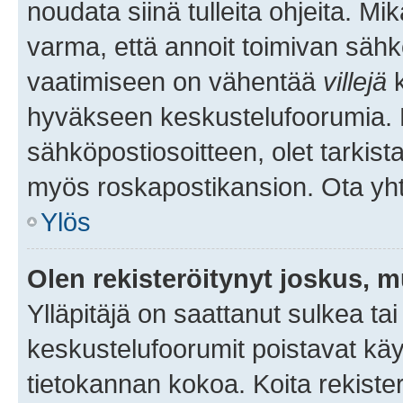
noudata siinä tulleita ohjeita. Mi
varma, että annoit toimivan sähk
vaatimiseen on vähentää
villejä
k
hyväkseen keskustelufoorumia. Mi
sähköpostiosoitteen, olet tarkista
myös roskapostikansion. Ota yhte
Ylös
Olen rekisteröitynyt joskus, 
Ylläpitäjä on saattanut sulkea ta
keskustelufoorumit poistavat k
tietokannan kokoa. Koita rekister