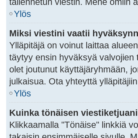
tallennetun viestin. Mene omiin a
Ylös
Miksi viestini vaatii hyväksyn
Ylläpitäjä on voinut laittaa alueen
täytyy ensin hyväksyä valvojien 
olet joutunut käyttäjäryhmään, jo
julkaisua. Ota yhteyttä ylläpitäjii
Ylös
Kuinka tönäisen viestiketjuan
Klikkaamalla "Tönäise" linkkiä voi
takaisin ensimmäiselle sivulle. M