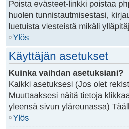
Poista evästeet-linkki poistaa p
huolen tunnistautmisestasi, kirja
luetuista viesteistä mikäli ylläpitä
Ylös
Käyttäjän asetukset
Kuinka vaihdan asetuksiani?
Kaikki asetuksesi (Jos olet rekist
Muuttaaksesi näitä tietoja klikka
yleensä sivun yläreunassa) Tääll
Ylös