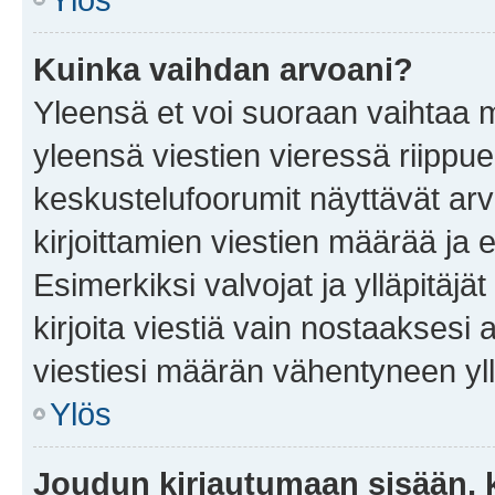
Kuinka vaihdan arvoani?
Yleensä et voi suoraan vaihtaa 
yleensä viestien vieressä riippu
keskustelufoorumit näyttävät ar
kirjoittamien viestien määrää ja er
Esimerkiksi valvojat ja ylläpitäjä
kirjoita viestiä vain nostaakses
viestiesi määrän vähentyneen yl
Ylös
Joudun kirjautumaan sisään, k