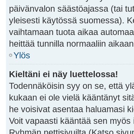
päivänvalon säästöajassa (tai tu
yleisesti käytössä suomessa). Ke
vaihtamaan tuota aikaa automaatti
heittää tunnilla normaaliin aikaan
Ylös
Kieltäni ei näy luettelossa!
Todennäköisin syy on se, että yläp
kukaan ei ole vielä kääntänyt sitä 
he voisivat asentaa haluamasi ki
Voit vapaasti kääntää sen myös i
Ryhmän nettisivuilta (Katso sivun