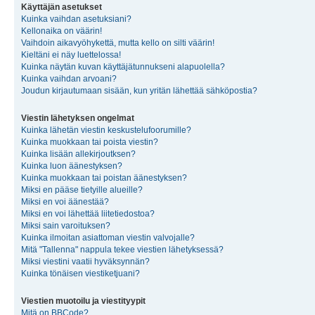
Käyttäjän asetukset
Kuinka vaihdan asetuksiani?
Kellonaika on väärin!
Vaihdoin aikavyöhykettä, mutta kello on silti väärin!
Kieltäni ei näy luettelossa!
Kuinka näytän kuvan käyttäjätunnukseni alapuolella?
Kuinka vaihdan arvoani?
Joudun kirjautumaan sisään, kun yritän lähettää sähköpostia?
Viestin lähetyksen ongelmat
Kuinka lähetän viestin keskustelufoorumille?
Kuinka muokkaan tai poista viestin?
Kuinka lisään allekirjoutksen?
Kuinka luon äänestyksen?
Kuinka muokkaan tai poistan äänestyksen?
Miksi en pääse tietyille alueille?
Miksi en voi äänestää?
Miksi en voi lähettää liitetiedostoa?
Miksi sain varoituksen?
Kuinka ilmoitan asiattoman viestin valvojalle?
Mitä "Tallenna" nappula tekee viestien lähetyksessä?
Miksi viestini vaatii hyväksynnän?
Kuinka tönäisen viestiketjuani?
Viestien muotoilu ja viestityypit
Mitä on BBCode?