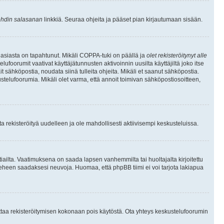
hdin salasanan
linkkiä. Seuraa ohjeita ja pääset pian kirjautumaan sisään.
 asiasta on tapahtunut. Mikäli COPPA-tuki on päällä ja
olet rekisteröitynyt alle
ufoorumit vaativat käyttäjätunnusten aktivoinnin uusilta käyttäjiltä joko itse
ait sähköpostia, noudata siinä tulleita ohjeita. Mikäli et saanut sähköpostia.
telufoorumia. Mikäli olet varma, että annoit toimivan sähköpostiosoitteen,
 rekisteröityä uudelleen ja ole mahdollisesti aktiivisempi keskusteluissa.
tiailta. Vaatimuksena on saada lapsen vanhemmilta tai huoltajalta kirjoitettu
ieheen saadaksesi neuvoja. Huomaa, että phpBB tiimi ei voi tarjota lakiapua
 ottaa rekisteröitymisen kokonaan pois käytöstä. Ota yhteys keskustelufoorumin