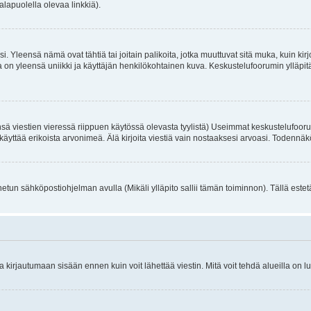
alapuolella olevaa linkkiä).
. Yleensä nämä ovat tähtiä tai joitain palikoita, jotka muuttuvat sitä muka, kuin kir
n yleensä uniikki ja käyttäjän henkilökohtainen kuva. Keskustelufoorumin ylläpitäjä
sä viestien vieressä riippuen käytössä olevasta tyylistä) Useimmat keskustelufooru
oivat käyttää erikoista arvonimeä. Älä kirjoita viestiä vain nostaaksesi arvoasi. Tod
netun sähköpostiohjelman avulla (Mikäli ylläpito sallii tämän toiminnon). Tällä estet
irjautumaan sisään ennen kuin voit lähettää viestin. Mitä voit tehdä alueilla on lu