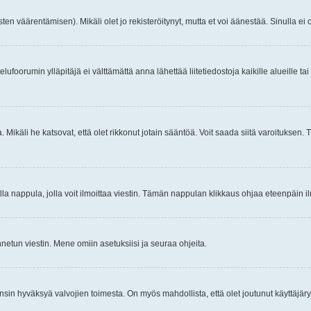
ten väärentämisen). Mikäli olet jo rekisteröitynyt, mutta et voi äänestää. Sinulla ei o
telufoorumin ylläpitäjä ei välttämättä anna lähettää liitetiedostoja kaikille alueille 
. Mikäli he katsovat, että olet rikkonut jotain sääntöä. Voit saada siitä varoituks
isi olla nappula, jolla voit ilmoittaa viestin. Tämän nappulan klikkaus ohjaa eteenpäin 
etun viestin. Mene omiin asetuksiisi ja seuraa ohjeita.
y ensin hyväksyä valvojien toimesta. On myös mahdollista, että olet joutunut käyttäjäry