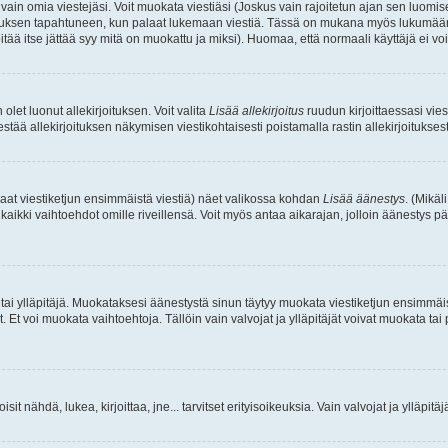
a vain omia viestejäsi. Voit muokata viestiäsi (Joskus vain rajoitetun ajan sen luom
okkauksen tapahtuneen, kun palaat lukemaan viestiä. Tässä on mukana myös lukumäärä
pitää itse jättää syy mitä on muokattu ja miksi). Huomaa, että normaali käyttäjä ei voi 
olet luonut allekirjoituksen. Voit valita
Lisää allekirjoitus
ruudun kirjoittaessasi viest
tää allekirjoituksen näkymisen viestikohtaisesti poistamalla rastin allekirjoituksesta,
aat viestiketjun ensimmäistä viestiä) näet valikossa kohdan
Lisää äänestys
. (Mikäl
aikki vaihtoehdot omille riveillensä. Voit myös antaa aikarajan, jolloin äänestys pä
 tai ylläpitäjä. Muokataksesi äänestystä sinun täytyy muokata viestiketjun ensimmäi
. Et voi muokata vaihtoehtoja. Tällöin vain valvojat ja ylläpitäjät voivat muokata 
 voisit nähdä, lukea, kirjoittaa, jne... tarvitset erityisoikeuksia. Vain valvojat ja ylläpi