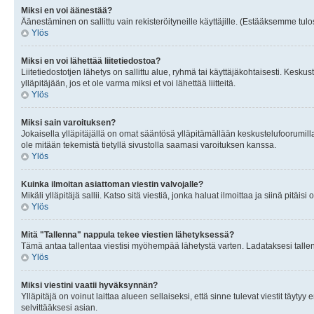
Miksi en voi äänestää?
Äänestäminen on sallittu vain rekisteröityneille käyttäjille. (Estääksemme tulos
Ylös
Miksi en voi lähettää liitetiedostoa?
Liitetiedostotjen lähetys on sallittu alue, ryhmä tai käyttäjäkohtaisesti. Keskus
ylläpitäjään, jos et ole varma miksi et voi lähettää liitteitä.
Ylös
Miksi sain varoituksen?
Jokaisella ylläpitäjällä on omat sääntösä ylläpitämällään keskustelufoorumilla
ole mitään tekemistä tietyllä sivustolla saamasi varoituksen kanssa.
Ylös
Kuinka ilmoitan asiattoman viestin valvojalle?
Mikäli ylläpitäjä sallii. Katso sitä viestiä, jonka haluat ilmoittaa ja siinä pitä
Ylös
Mitä "Tallenna" nappula tekee viestien lähetyksessä?
Tämä antaa tallentaa viestisi myöhempää lähetystä varten. Ladataksesi tallenn
Ylös
Miksi viestini vaatii hyväksynnän?
Ylläpitäjä on voinut laittaa alueen sellaiseksi, että sinne tulevat viestit täyty
selvittääksesi asian.