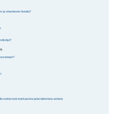
en ja vihamiesten listoilta?
?
stiketjut?
it.
 seurantaan?
a?
 esiintyvistä loukkaavista ja/tai laittomista asioista