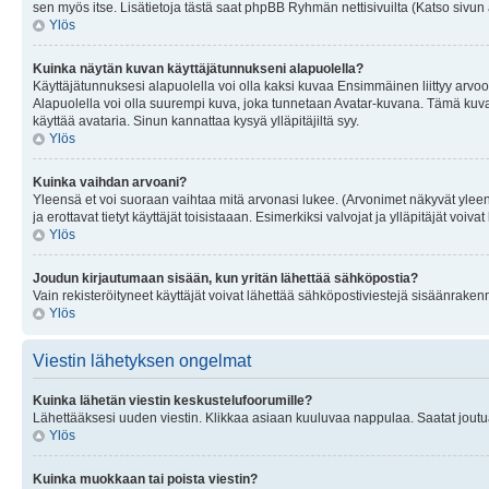
sen myös itse. Lisätietoja tästä saat phpBB Ryhmän nettisivuilta (Katso sivun 
Ylös
Kuinka näytän kuvan käyttäjätunnukseni alapuolella?
Käyttäjätunnuksesi alapuolella voi olla kaksi kuvaa Ensimmäinen liittyy arvoosi
Alapuolella voi olla suurempi kuva, joka tunnetaan Avatar-kuvana. Tämä kuva o
käyttää avataria. Sinun kannattaa kysyä ylläpitäjiltä syy.
Ylös
Kuinka vaihdan arvoani?
Yleensä et voi suoraan vaihtaa mitä arvonasi lukee. (Arvonimet näkyvät yleen
ja erottavat tietyt käyttäjät toisistaaan. Esimerkiksi valvojat ja ylläpitäjät v
Ylös
Joudun kirjautumaan sisään, kun yritän lähettää sähköpostia?
Vain rekisteröityneet käyttäjät voivat lähettää sähköpostiviestejä sisäänraken
Ylös
Viestin lähetyksen ongelmat
Kuinka lähetän viestin keskustelufoorumille?
Lähettääksesi uuden viestin. Klikkaa asiaan kuuluvaa nappulaa. Saatat joutua k
Ylös
Kuinka muokkaan tai poista viestin?