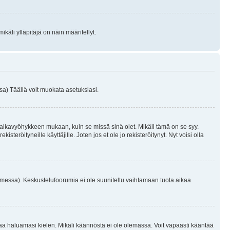
käli ylläpitäjä on näin määritellyt.
a) Täällä voit muokata asetuksiasi.
 aikavyöhykkeen mukaan, kuin se missä sinä olet. Mikäli tämä on se syy.
eröityneille käyttäjille. Joten jos et ole jo rekisteröitynyt. Nyt voisi olla
omessa). Keskustelufoorumia ei ole suuniteltu vaihtamaan tuota aikaa
sentaa haluamasi kielen. Mikäli käännöstä ei ole olemassa. Voit vapaasti kääntää