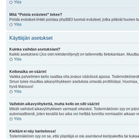
Ylös
Mitä “Poista evästeet” tekee?
Poista evästeet-linkki poistaa phpBB3 luomat evästeet, jotka pitävät huolen tunn
Ylös
Käyttäjän asetukset
Kuinka vaihdan asetuksiani?
Kaikki asetuksesi (Jos olet rekisteröitynyt) on tallennettu tietokantaan. Muutta
Ylös
Kellonaika on väärin!
Vaikka palvelimen kello saattaa olla joskus väärässä ajassa. Todennäköisesti
Sinun tulee muuttaa aikavyöhykkeen asetuksia omasta profiilistasi. Huomaa, että 
hyvä tilaisuus!
Ylös
Vaihdoin aikavyöhykettä, mutta kello on silti väärin!
Mikäli vaihdoit aikavyöhykkeen varmasti oikeaksi. Todennäköisin syy on päiv
automaattisesti, joten kesällä tuo aika voi heittää tunnilla normaaliin aikaan v
Ylös
Kieltäni ei näy luettelossa!
Todennäköisin syy on se, että yläpitäjä ei ole asentanut kielipakettia tai kuka