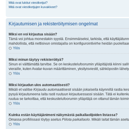
Mitä ovat lukitut viestiketjut?
Mitä ovat viestiketjujen kuvakkeet?
Kirjautumisen ja rekisteröitymisen ongelmat
Miksi en voi kirjautua sisään?
Tämä voi johtua monestakin syystä. Ensimmäiseksi, tarkista, että käyttäjätunnuk
mahdollista, että nettisivun omistajalla on konfigurointivirhe heidän puolellaan
Ylös
Miksi minun täytyy rekisteröityä?
Sinun ei välttämättä tarvitse. Se on keskustelufoorumin ylläpitäjistä kiinni sall
vieraille, kuten Avatar-kuvan määrittäminen, yksityisviestit, sähköpostin lähety
Ylös
Miksi kirjaudun ulos automaattisesti?
Mikäli et valitse
Kirjaudu automaattisesti sisään jokaisella käynnillä
rastia kes
pysyä kirjautuneena laita rasti ruutuun kirjautuessassi sisään. Tätä ei kuitenka
ruutua se tarkoittaa, että keskustelufoorumin ylläpitäjä on ottanut tämän toim
Ylös
Kuinka estän käyttäjänimeni näkymästä paikallaolijoiden listassa?
Omassa profiilissasi löytyy asetus
Piilota paikallaolo
. Mikäli laitat tämän as
Ylös