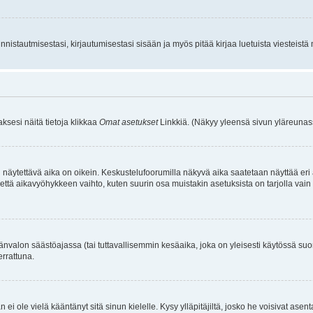
istautmisestasi, kirjautumisestasi sisään ja myös pitää kirjaa luetuista viesteistä mi
aksesi näitä tietoja klikkaa
Omat asetukset
Linkkiä. (Näkyy yleensä sivun yläreunass
 näytettävä aika on oikein. Keskustelufoorumilla näkyvä aika saatetaan näyttää eri
aikavyöhykkeen vaihto, kuten suurin osa muistakin asetuksista on tarjolla vain rekist
änvalon säästöajassa (tai tuttavallisemmin kesäaika, joka on yleisesti käytössä su
errattuna.
an ei ole vielä kääntänyt sitä sinun kielelle. Kysy ylläpitäjiltä, josko he voisivat a