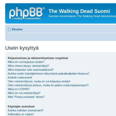
The Walking Dead Suomi
Suomen ensimmäinen The Walking Dead-televisiosarja
Etusivu
Usein kysyttyä
Kirjautumisen ja rekisteröitymisen ongelmat
Miksi en voi kirjautua sisään?
Miksi minun täytyy rekisteröityä?
Miksi kirjaudun ulos automaattisesti?
Kuinka estän käyttäjänimeni näkymästä paikallaolijoiden listassa?
Kadotin salasanani!
Olen rekisteröitynyt, mutta en voi kirjautua sisään!
Olen rekisteröitynyt joskus, mutta en pääse enää kirjautumaan?!
Mikä on COPPA?
Miksi en voi rekisteröityä?
Mitä “Poista evästeet” tekee?
Käyttäjän asetukset
Kuinka vaihdan asetuksiani?
Kellonaika on väärin!