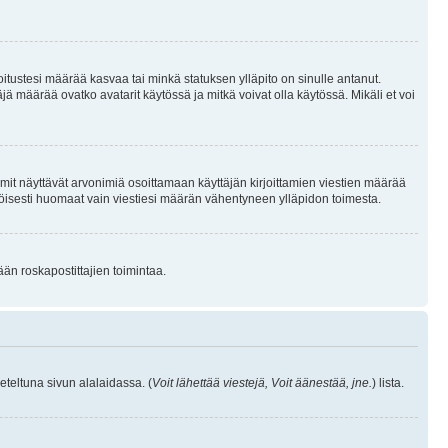
joitustesi määrää kasvaa tai minkä statuksen ylläpito on sinulle antanut.
 määrää ovatko avatarit käytössä ja mitkä voivat olla käytössä. Mikäli et voi
mit näyttävät arvonimiä osoittamaan käyttäjän kirjoittamien viestien määrää
ennäköisesti huomaat vain viestiesi määrän vähentyneen ylläpidon toimesta.
ään roskapostittajien toimintaa.
eteltuna sivun alalaidassa. (
Voit lähettää viestejä, Voit äänestää, jne.
) lista.