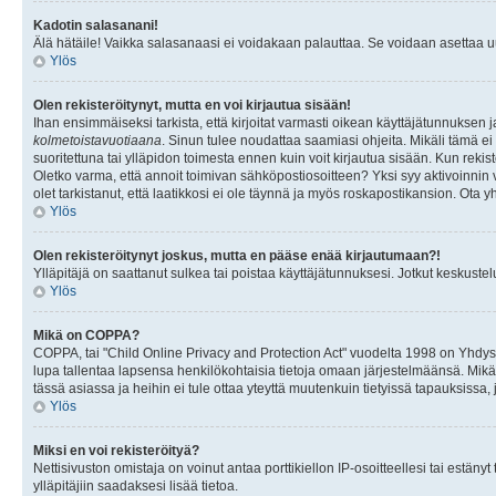
Kadotin salasanani!
Älä hätäile! Vaikka salasanaasi ei voidakaan palauttaa. Se voidaan asettaa 
Ylös
Olen rekisteröitynyt, mutta en voi kirjautua sisään!
Ihan ensimmäiseksi tarkista, että kirjoitat varmasti oikean käyttäjätunnukse
kolmetoistavuotiaana
. Sinun tulee noudattaa saamiasi ohjeita. Mikäli tämä ei 
suoritettuna tai ylläpidon toimesta ennen kuin voit kirjautua sisään. Kun rekiste
Oletko varma, että annoit toimivan sähköpostiosoitteen? Yksi syy aktivoinni
olet tarkistanut, että laatikkosi ei ole täynnä ja myös roskapostikansion. Ota yh
Ylös
Olen rekisteröitynyt joskus, mutta en pääse enää kirjautumaan?!
Ylläpitäjä on saattanut sulkea tai poistaa käyttäjätunnuksesi. Jotkut keskust
Ylös
Mikä on COPPA?
COPPA, tai "Child Online Privacy and Protection Act" vuodelta 1998 on Yhdysval
lupa tallentaa lapsensa henkilökohtaisia tietoja omaan järjestelmäänsä. Mikä
tässä asiassa ja heihin ei tule ottaa yteyttä muutenkuin tietyissä tapauksissa,
Ylös
Miksi en voi rekisteröityä?
Nettisivuston omistaja on voinut antaa porttikiellon IP-osoitteellesi tai estä
ylläpitäjiin saadaksesi lisää tietoa.