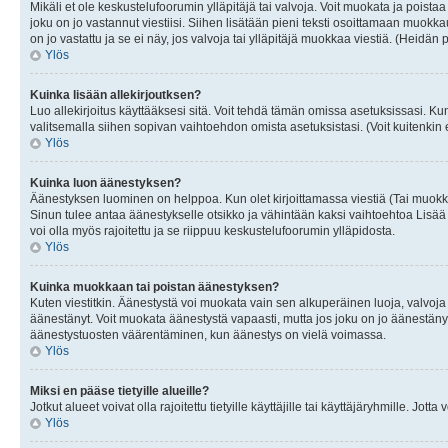
Mikäli et ole keskustelufoorumin ylläpitäjä tai valvoja. Voit muokata ja poista
joku on jo vastannut viestiisi. Siihen lisätään pieni teksti osoittamaan mu
on jo vastattu ja se ei näy, jos valvoja tai ylläpitäjä muokkaa viestiä. (Heidän 
Ylös
Kuinka lisään allekirjoutksen?
Luo allekirjoitus käyttääksesi sitä. Voit tehdä tämän omissa asetuksissasi. Kun 
valitsemalla siihen sopivan vaihtoehdon omista asetuksistasi. (Voit kuitenkin es
Ylös
Kuinka luon äänestyksen?
Äänestyksen luominen on helppoa. Kun olet kirjoittamassa viestiä (Tai muokk
Sinun tulee antaa äänestykselle otsikko ja vähintään kaksi vaihtoehtoa Lisää k
voi olla myös rajoitettu ja se riippuu keskustelufoorumin ylläpidosta.
Ylös
Kuinka muokkaan tai poistan äänestyksen?
Kuten viestitkin. Äänestystä voi muokata vain sen alkuperäinen luoja, valvoja
äänestänyt. Voit muokata äänestystä vapaasti, mutta jos joku on jo äänestänyt
äänestystuosten väärentäminen, kun äänestys on vielä voimassa.
Ylös
Miksi en pääse tietyille alueille?
Jotkut alueet voivat olla rajoitettu tietyille käyttäjille tai käyttäjäryhmille. Jotta
Ylös