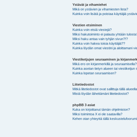
Ystävät ja vihamiehet
Mikä on ystävien ja vihamiesten lista?
Kuinka voin lisätä ja poistaa käyttäjiä ystävi
Viestien etsiminen
Kuinka voin etsiä viestejä?
Miksi hakutoiminto ei palauta yhtään tulosta
Miksi haku antaa vain tyhjän sivun?!?
Kuinka voin hakea toisia käyttäjiä??
Kuinka löydän omat viestini ja aloittamani vie
Viestiketjujen seuraaminen ja kirjanmerk
Mikä ero on kirjanmerkillä ja seuraamisella?
Kuinka asetan tietyn alueen tai viestiketjun
Kuinka lopetan seuraamisen?
Liitetiedostot
Mitkä liitetiedostot ovat sallittuja tällä alueell
Mistä löydän lähettämäni liitetiedostot?
phpBB 3 asiat
Kuka on kirjoittanut tämän ohjelmiston?
Miksi toimintoa X ei ole saatavilla?
Kehen otan yhteyttä tällä keskustelufoorumilla