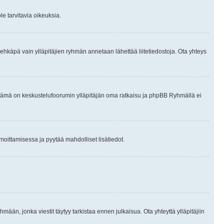
le tarvitavia oikeuksia.
tai ehkäpä vain ylläpitäjien ryhmän annetaan lähettää liitetiedostoja. Ota yhteys
en. Tämä on keskustelufoorumin ylläpitäjän oma ratkaisu ja phpBB Ryhmällä ei
ilmoittamisessa ja pyytää mahdolliset lisätiedot.
hmään, jonka viestit täytyy tarkistaa ennen julkaisua. Ota yhteyttä ylläpitäjiin