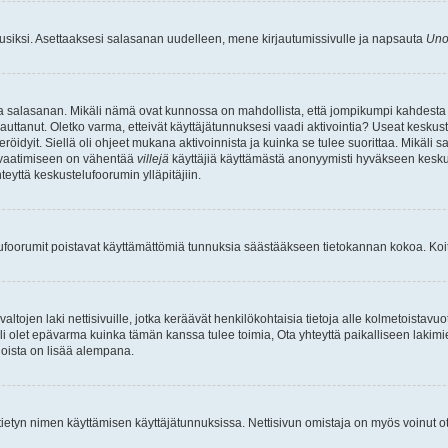
uusiksi. Asettaaksesi salasanan uudelleen, mene kirjautumissivulle ja napsauta
Uno
n ja salasanan. Mikäli nämä ovat kunnossa on mahdollista, että jompikumpi kahdesta
auttanut. Oletko varma, etteivät käyttäjätunnuksesi vaadi aktivointia? Useat keskustel
röidyit. Siellä oli ohjeet mukana aktivoinnista ja kuinka se tulee suorittaa. Mikäli s
n vaatimiseen on vähentää
villejä
käyttäjiä käyttämästä anonyymisti hyväkseen keskus
teyttä keskustelufoorumin ylläpitäjiin.
elufoorumit poistavat käyttämättömiä tunnuksia säästääkseen tietokannan kokoa. Koita
tojen laki nettisivuille, jotka keräävät henkilökohtaisia tietoja alle kolmetoistavuo
li olet epävarma kuinka tämän kanssa tulee toimia, Ota yhteyttä paikalliseen lakim
 joista on lisää alempana.
nyt tietyn nimen käyttämisen käyttäjätunnuksissa. Nettisivun omistaja on myös voinut