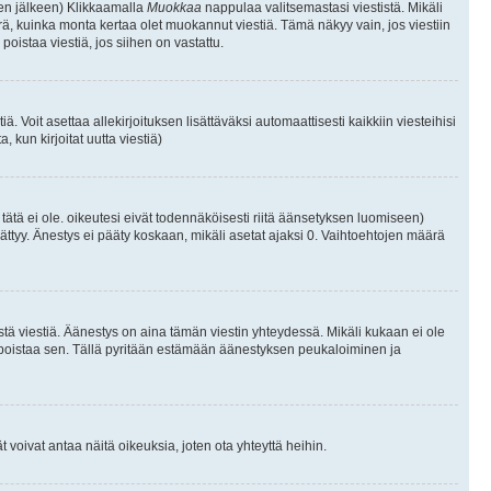
isen jälkeen) Klikkaamalla
Muokkaa
nappulaa valitsemastasi viestistä. Mikäli
, kuinka monta kertaa olet muokannut viestiä. Tämä näkyy vain, jos viestiin
poistaa viestiä, jos siihen on vastattu.
iä. Voit asettaa allekirjoituksen lisättäväksi automaattisesti kaikkiin viesteihisi
 kun kirjoitat uutta viestiä)
i tätä ei ole. oikeutesi eivät todennäköisesti riitä äänsetyksen luomiseen)
ättyy. Änestys ei pääty koskaan, mikäli asetat ajaksi 0. Vaihtoehtojen määrä
stä viestiä. Äänestys on aina tämän viestin yhteydessä. Mikäli kukaan ei ole
tai poistaa sen. Tällä pyritään estämään äänestyksen peukaloiminen ja
täjät voivat antaa näitä oikeuksia, joten ota yhteyttä heihin.