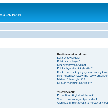
sta tehty foorumi!
Käyttäjätasot ja ryhmät
Keitä ovat ylläpitäjät?
Keitä ovat valvojat?
Mitä ovat käyttäjäryhmät?
Kuinka liityn käyttäjäryhmään?
Kuinka pääsen käyttäjäryhmän valvojaksi?
Miksi joillain käyttäjäryhmä näkyy erivärise
Mikä on "oletusryhmä"?
Mikä on "henkilökunta" linkki?
Yksityisviestit
En voi lähettää yksitysiviestejä!
Saan roskapostia yksityisviestinä!
Olen saanut roskapostia tai herjaavan viesti