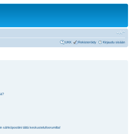
UKK
Rekisteröidy
Kirjaudu sisään
nä?
n sähköpostiini tältä keskustelufoorumilta!