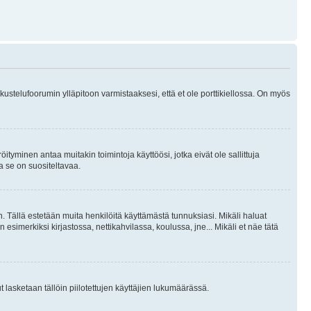
skustelufoorumin ylläpitoon varmistaaksesi, että et ole porttikiellossa. On myös
öityminen antaa muitakin toimintoja käyttöösi, jotka eivät ole sallittuja
ja se on suositeltavaa.
. Tällä estetään muita henkilöitä käyttämästä tunnuksiasi. Mikäli haluat
 esimerkiksi kirjastossa, nettikahvilassa, koulussa, jne... Mikäli et näe tätä
inut lasketaan tällöin piilotettujen käyttäjien lukumäärässä.