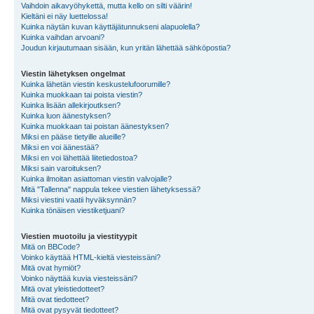
Vaihdoin aikavyöhykettä, mutta kello on silti väärin!
Kieltäni ei näy luettelossa!
Kuinka näytän kuvan käyttäjätunnukseni alapuolella?
Kuinka vaihdan arvoani?
Joudun kirjautumaan sisään, kun yritän lähettää sähköpostia?
Viestin lähetyksen ongelmat
Kuinka lähetän viestin keskustelufoorumille?
Kuinka muokkaan tai poista viestin?
Kuinka lisään allekirjoutksen?
Kuinka luon äänestyksen?
Kuinka muokkaan tai poistan äänestyksen?
Miksi en pääse tietyille alueille?
Miksi en voi äänestää?
Miksi en voi lähettää liitetiedostoa?
Miksi sain varoituksen?
Kuinka ilmoitan asiattoman viestin valvojalle?
Mitä "Tallenna" nappula tekee viestien lähetyksessä?
Miksi viestini vaatii hyväksynnän?
Kuinka tönäisen viestiketjuani?
Viestien muotoilu ja viestityypit
Mitä on BBCode?
Voinko käyttää HTML-kieltä viesteissäni?
Mitä ovat hymiöt?
Voinko näyttää kuvia viesteissäni?
Mitä ovat yleistiedotteet?
Mitä ovat tiedotteet?
Mitä ovat pysyvät tiedotteet?