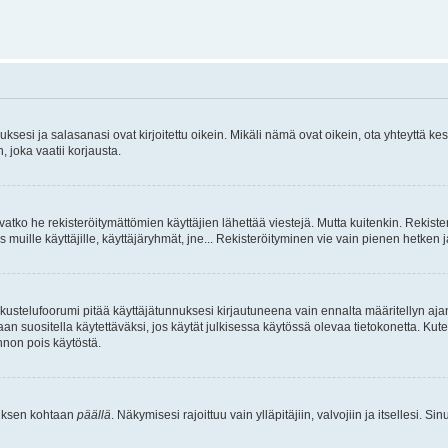
sesi ja salasanasi ovat kirjoitettu oikein. Mikäli nämä ovat oikein, ota yhteyttä ke
, joka vaatii korjausta.
ivatko he rekisteröitymättömien käyttäjien lähettää viestejä. Mutta kuitenkin. Rekister
s muille käyttäjille, käyttäjäryhmät, jne... Rekisteröityminen vie vain pienen hetken 
kustelufoorumi pitää käyttäjätunnuksesi kirjautuneena vain ennalta määritellyn ajan
an suositella käytettäväksi, jos käytät julkisessa käytössä olevaa tietokonetta. Kuten
innon pois käytöstä.
etuksen kohtaan
päällä
. Näkymisesi rajoittuu vain ylläpitäjiin, valvojiin ja itsellesi. S