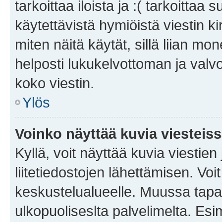
tarkoittaa iloista ja :( tarkoittaa 
käytettävistä hymiöistä viestin k
miten näitä käytät, sillä liian m
helposti lukukelvottoman ja valvo
koko viestin.
Ylös
Voinko näyttää kuvia viesteis
Kyllä, voit näyttää kuvia viestien 
liitetiedostojen lähettämisen. Vo
keskustelualueelle. Muussa tapa
ulkopuoliseslta palvelimelta. Es