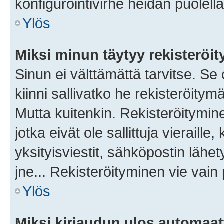
konfigurointivirhe heidän puolella
Ylös
Miksi minun täytyy rekisteröit
Sinun ei välttämättä tarvitse. Se
kiinni sallivatko he rekisteröitym
Mutta kuitenkin. Rekisteröitymine
jotka eivät ole sallittuja vierail
yksityisviestit, sähköpostin lähet
jne... Rekisteröityminen vie vain
Ylös
Miksi kirjaudun ulos automaat