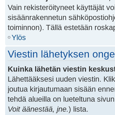
Vain rekisteröityneet käyttäjät v
sisäänrakennetun sähköpostiohjel
toiminnon). Tällä estetään roskap
Ylös
Viestin lähetyksen ong
Kuinka lähetän viestin keskus
Lähettääksesi uuden viestin. Kl
joutua kirjautumaan sisään ennen 
tehdä alueilla on lueteltuna sivun
Voit äänestää, jne.
) lista.