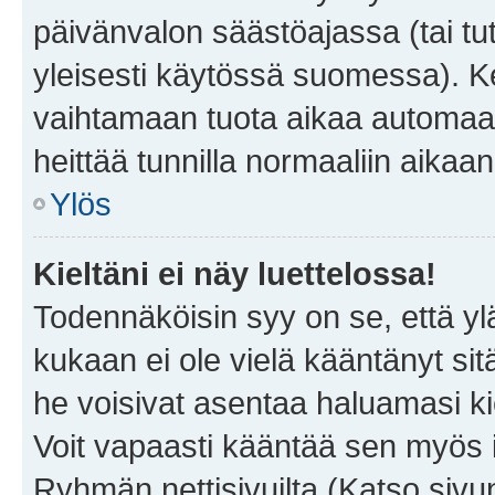
päivänvalon säästöajassa (tai tu
yleisesti käytössä suomessa). Ke
vaihtamaan tuota aikaa automaatti
heittää tunnilla normaaliin aikaan
Ylös
Kieltäni ei näy luettelossa!
Todennäköisin syy on se, että yläp
kukaan ei ole vielä kääntänyt sitä 
he voisivat asentaa haluamasi ki
Voit vapaasti kääntää sen myös i
Ryhmän nettisivuilta (Katso sivun