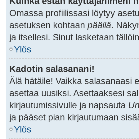
Kuinka estän käyttäjänimeni n
Omassa profiilissasi löytyy aset
asetuksen kohtaan
päällä
. Näkym
ja itsellesi. Sinut lasketaan tällö
Ylös
Kadotin salasanani!
Älä hätäile! Vaikka salasanaasi 
asettaa uusiksi. Asettaaksesi s
kirjautumissivulle ja napsauta
Un
ja pääset pian kirjautumaan sisä
Ylös