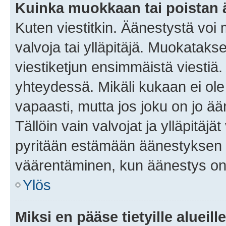
Kuinka muokkaan tai poistan
Kuten viestitkin. Äänestystä voi
valvoja tai ylläpitäjä. Muokatak
viestiketjun ensimmäistä viestiä
yhteydessä. Mikäli kukaan ei ol
vapaasti, mutta jos joku on jo ä
Tällöin vain valvojat ja ylläpitäjä
pyritään estämään äänestyksen 
väärentäminen, kun äänestys on
Ylös
Miksi en pääse tietyille alueill