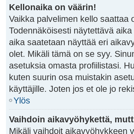
Kellonaika on väärin!
Vaikka palvelimen kello saattaa 
Todennäköisesti näytettävä aika
aika saatetaan näyttää eri aika
olet. Mikäli tämä on se syy. Si
asetuksia omasta profiilistasi. 
kuten suurin osa muistakin asetuks
käyttäjille. Joten jos et ole jo rek
Ylös
Vaihdoin aikavyöhykettä, mutta 
Mikäli vaihdoit aikavyöhykkeen 