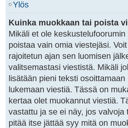
Ylös
Kuinka muokkaan tai poista vi
Mikäli et ole keskustelufoorumin y
poistaa vain omia viestejäsi. Voi
rajoitetun ajan sen luomisen jäl
valitsemastasi viestistä. Mikäli jo
lisätään pieni teksti osoittama
lukemaan viestiä. Tässä on mu
kertaa olet muokannut viestiä. Tä
vastattu ja se ei näy, jos valvoja
pitää itse jättää syy mitä on muo