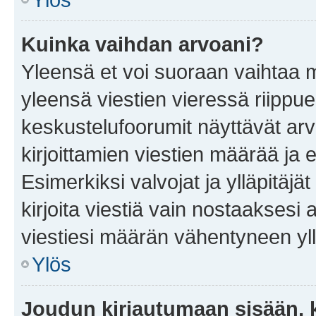
Kuinka vaihdan arvoani?
Yleensä et voi suoraan vaihtaa 
yleensä viestien vieressä riippu
keskustelufoorumit näyttävät ar
kirjoittamien viestien määrää ja er
Esimerkiksi valvojat ja ylläpitäjä
kirjoita viestiä vain nostaakses
viestiesi määrän vähentyneen yl
Ylös
Joudun kirjautumaan sisään, k