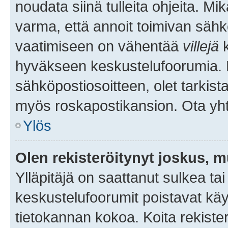
noudata siinä tulleita ohjeita. Mi
varma, että annoit toimivan sähk
vaatimiseen on vähentää
villejä
k
hyväkseen keskustelufoorumia. Mi
sähköpostiosoitteen, olet tarkista
myös roskapostikansion. Ota yhte
Ylös
Olen rekisteröitynyt joskus, 
Ylläpitäjä on saattanut sulkea ta
keskustelufoorumit poistavat k
tietokannan kokoa. Koita rekister