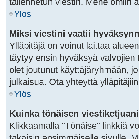
tallennetun viestin. Mene omiin a
Ylös
Miksi viestini vaatii hyväksyn
Ylläpitäjä on voinut laittaa alueen
täytyy ensin hyväksyä valvojien 
olet joutunut käyttäjäryhmään, jo
julkaisua. Ota yhteyttä ylläpitäjii
Ylös
Kuinka tönäisen viestiketjuan
Klikkaamalla "Tönäise" linkkiä voi
takaisin ensimmäiselle sivulle. M