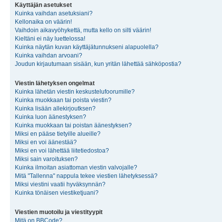
Käyttäjän asetukset
Kuinka vaihdan asetuksiani?
Kellonaika on väärin!
Vaihdoin aikavyöhykettä, mutta kello on silti väärin!
Kieltäni ei näy luettelossa!
Kuinka näytän kuvan käyttäjätunnukseni alapuolella?
Kuinka vaihdan arvoani?
Joudun kirjautumaan sisään, kun yritän lähettää sähköpostia?
Viestin lähetyksen ongelmat
Kuinka lähetän viestin keskustelufoorumille?
Kuinka muokkaan tai poista viestin?
Kuinka lisään allekirjoutksen?
Kuinka luon äänestyksen?
Kuinka muokkaan tai poistan äänestyksen?
Miksi en pääse tietyille alueille?
Miksi en voi äänestää?
Miksi en voi lähettää liitetiedostoa?
Miksi sain varoituksen?
Kuinka ilmoitan asiattoman viestin valvojalle?
Mitä "Tallenna" nappula tekee viestien lähetyksessä?
Miksi viestini vaatii hyväksynnän?
Kuinka tönäisen viestiketjuani?
Viestien muotoilu ja viestityypit
Mitä on BBCode?