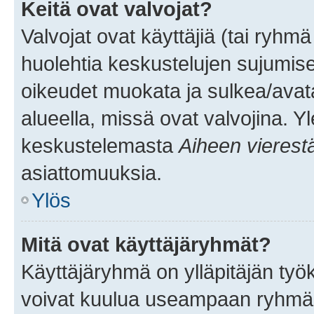
Keitä ovat valvojat?
Valvojat ovat käyttäjiä (tai ryhmä
huolehtia keskustelujen sujumise
oikeudet muokata ja sulkea/avata, 
alueella, missä ovat valvojina. Y
keskustelemasta
Aiheen vierest
asiattomuuksia.
Ylös
Mitä ovat käyttäjäryhmät?
Käyttäjäryhmä on ylläpitäjän työka
voivat kuulua useampaan ryhmään