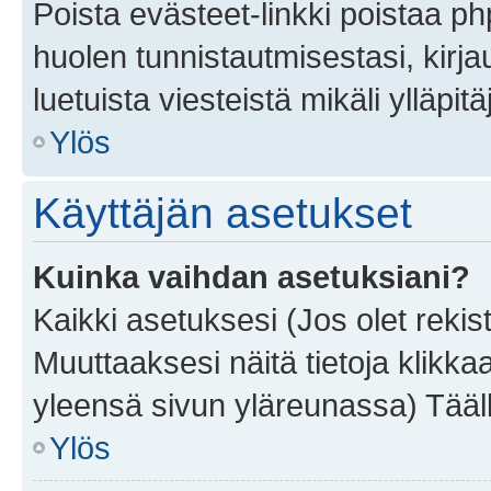
Poista evästeet-linkki poistaa p
huolen tunnistautmisestasi, kirja
luetuista viesteistä mikäli ylläpitä
Ylös
Käyttäjän asetukset
Kuinka vaihdan asetuksiani?
Kaikki asetuksesi (Jos olet rekist
Muuttaaksesi näitä tietoja klikka
yleensä sivun yläreunassa) Tääll
Ylös