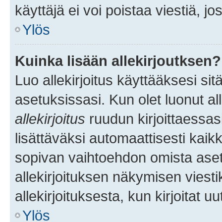
käyttäjä ei voi poistaa viestiä, jo
Ylös
Kuinka lisään allekirjoutksen?
Luo allekirjoitus käyttääksesi si
asetuksissasi. Kun olet luonut all
allekirjoitus
ruudun kirjoittaessasi
lisättäväksi automaattisesti kaikki
sopivan vaihtoehdon omista asetu
allekirjoituksen näkymisen viesti
allekirjoituksesta, kun kirjoitat uu
Ylös