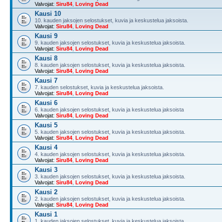
Valvojat:
Siru84
,
Loving Dead
Kausi 10
10. kauden jaksojen selostukset, kuvia ja keskustelua jaksoista.
Valvojat:
Siru84
,
Loving Dead
Kausi 9
9. kauden jaksojen selostukset, kuvia ja keskustelua jaksoista.
Valvojat:
Siru84
,
Loving Dead
Kausi 8
8. kauden jaksojen selostukset, kuvia ja keskustelua jaksoista.
Valvojat:
Siru84
,
Loving Dead
Kausi 7
7. kauden selostukset, kuvia ja keskustelua jaksoista.
Valvojat:
Siru84
,
Loving Dead
Kausi 6
6. kauden jaksojen selostukset, kuvia ja keskustelua jaksoista
Valvojat:
Siru84
,
Loving Dead
Kausi 5
5. kauden jaksojen selostukset, kuvia ja keskustelua jaksoista.
Valvojat:
Siru84
,
Loving Dead
Kausi 4
4. kauden jaksojen selostukset, kuvia ja keskustelua jaksoista.
Valvojat:
Siru84
,
Loving Dead
Kausi 3
3. kauden jaksojen selostukset, kuvia ja keskustelua jaksoista.
Valvojat:
Siru84
,
Loving Dead
Kausi 2
2. kauden jaksojen selostukset, kuvia ja keskustelua jaksoista.
Valvojat:
Siru84
,
Loving Dead
Kausi 1
1. kauden jaksojen selostukset, kuvia ja keskustelua jaksoista.