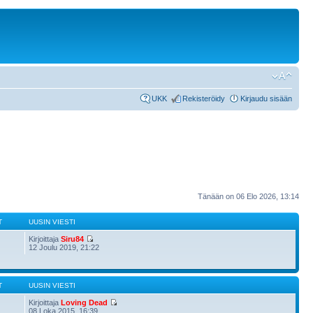
UKK
Rekisteröidy
Kirjaudu sisään
Tänään on 06 Elo 2026, 13:14
T
UUSIN VIESTI
Kirjoittaja
Siru84
12 Joulu 2019, 21:22
T
UUSIN VIESTI
Kirjoittaja
Loving Dead
08 Loka 2015, 16:39