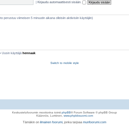
|
Kirjaudu automaattisesti sisään.
ieto perustuu viimeisen 5 minuutin aikana olleisiin aktiivisiin käyttäjiin)
• Uusin käyttäjä
hennaak
Switch to mobile style
Keskustelufoorumin moottorina toimii
phpBB
® Forum Software © phpBB Group
Käännös, Lurttinen,
www.phpbbsuomi.com
Tämäkin on
ilmainen foorumi
, jonka tarjoaa
munfoorumi.com