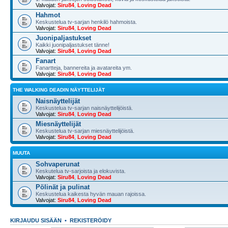
Valvojat:
Siru84
,
Loving Dead
Hahmot
Keskustelua tv-sarjan henkilö hahmoista.
Valvojat:
Siru84
,
Loving Dead
Juonipaljastukset
Kaikki juonipaljastukset tänne!
Valvojat:
Siru84
,
Loving Dead
Fanart
Fanartteja, bannereita ja avatareita ym.
Valvojat:
Siru84
,
Loving Dead
THE WALKING DEADIN NÄYTTELIJÄT
Naisnäyttelijät
Keskustelua tv-sarjan naisnäyttelijöistä.
Valvojat:
Siru84
,
Loving Dead
Miesnäyttelijät
Keskustelua tv-sarjan miesnäyttelijöistä.
Valvojat:
Siru84
,
Loving Dead
MUUTA
Sohvaperunat
Keskutelua tv-sarjoista ja elokuvista.
Valvojat:
Siru84
,
Loving Dead
Pölinät ja pulinat
Keskustelua kaikesta hyvän mauan rajoissa.
Valvojat:
Siru84
,
Loving Dead
KIRJAUDU SISÄÄN
•
REKISTERÖIDY