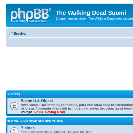
The Walking Dead Suomi
Suomen ensimmäinen The Walking Dead-televisiosarja
Etusivu
YLEISTÄ
Säännöt & Ohjeet
Hyvä vieras! Rekisteröidy foorumille, jotta voit ottaa osaa keskusteluihi
osioissa. Foorumin ylläpitäjät ja moderoijat voivat tiedottaa tässä foorumi
Valvojat:
Siru84
,
Loving Dead
THE WALKING DEAD SUOMEN TAHTIIN
Yleinen
Yleistä keskustelua tv-sarjasta The Walking Dead.