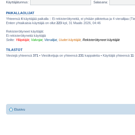
Käyttäjätunnus:
Salasana:
PAIKALLAOLIJAT
Yhteensä
4
käyttäjää paikalla :: Ei rekisteröityneitä, ei yhtään piilotettua ja 4 vierailijaa (T
Eniten yhtaikaisia käyttäjiä on ollut
223
kpl, 31 Maalis 2026, 04:46
Rekisteröityneet käyttäjät:
Ei rekisteröityneitä käyttäjiä
Selite:
Ylläpitäjät
,
Valvojat
,
Vierailijat
,
Uudet käyttäjät
,
Rekisteröityneet käyttäjät
TILASTOT
Viestejä yhteensä
371
• Viestiketjuja on yhteensä
231
kappaletta • Käyttäjiä yhteensä
11
Etusivu