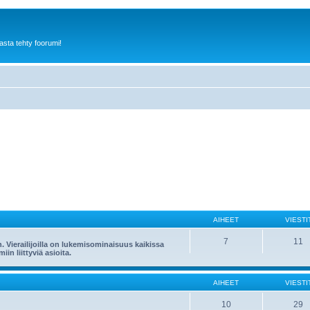
sta tehty foorumi!
AIHEET
VIESTI
7
11
n. Vierailijoilla on lukemisominaisuus kaikissa
in liittyviä asioita.
AIHEET
VIESTI
10
29