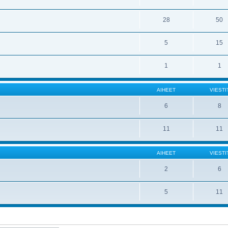
28
50
5
15
1
1
AIHEET
VIESTI
6
8
11
11
AIHEET
VIESTI
2
6
5
11