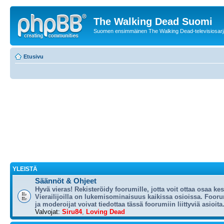
The Walking Dead Suomi
Suomen ensimmäinen The Walking Dead-televisiosarja
Etusivu
YLEISTÄ
Säännöt & Ohjeet
Hyvä vieras! Rekisteröidy foorumille, jotta voit ottaa osaa ke
Vierailijoilla on lukemisominaisuus kaikissa osioissa. Foorum
ja moderoijat voivat tiedottaa tässä foorumiin liittyviä asioita
Valvojat:
Siru84
,
Loving Dead