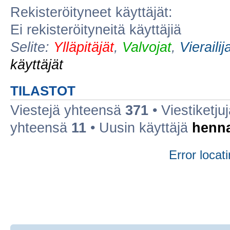
Rekisteröityneet käyttäjät:
Ei rekisteröityneitä käyttäjiä
Selite:
Ylläpitäjät
,
Valvojat
,
Vierailij
käyttäjät
TILASTOT
Viestejä yhteensä
371
• Viestiketj
yhteensä
11
• Uusin käyttäjä
henn
Error locati