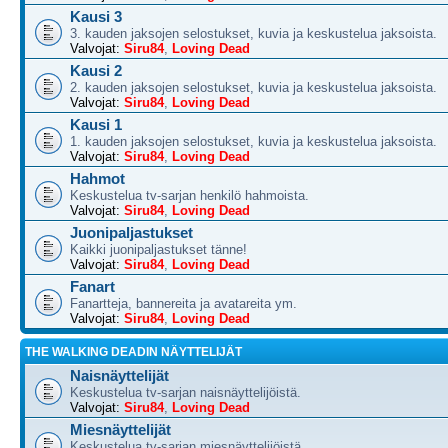
Kausi 3
3. kauden jaksojen selostukset, kuvia ja keskustelua jaksoista.
Valvojat:
Siru84
,
Loving Dead
Kausi 2
2. kauden jaksojen selostukset, kuvia ja keskustelua jaksoista.
Valvojat:
Siru84
,
Loving Dead
Kausi 1
1. kauden jaksojen selostukset, kuvia ja keskustelua jaksoista.
Valvojat:
Siru84
,
Loving Dead
Hahmot
Keskustelua tv-sarjan henkilö hahmoista.
Valvojat:
Siru84
,
Loving Dead
Juonipaljastukset
Kaikki juonipaljastukset tänne!
Valvojat:
Siru84
,
Loving Dead
Fanart
Fanartteja, bannereita ja avatareita ym.
Valvojat:
Siru84
,
Loving Dead
THE WALKING DEADIN NÄYTTELIJÄT
Naisnäyttelijät
Keskustelua tv-sarjan naisnäyttelijöistä.
Valvojat:
Siru84
,
Loving Dead
Miesnäyttelijät
Keskustelua tv-sarjan miesnäyttelijöistä.