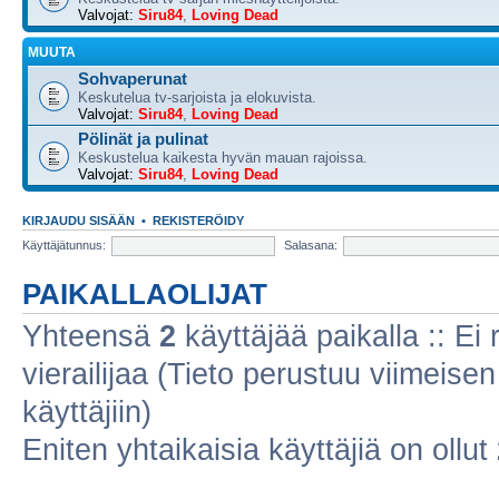
Valvojat:
Siru84
,
Loving Dead
MUUTA
Sohvaperunat
Keskutelua tv-sarjoista ja elokuvista.
Valvojat:
Siru84
,
Loving Dead
Pölinät ja pulinat
Keskustelua kaikesta hyvän mauan rajoissa.
Valvojat:
Siru84
,
Loving Dead
KIRJAUDU SISÄÄN
•
REKISTERÖIDY
Käyttäjätunnus:
Salasana:
PAIKALLAOLIJAT
Yhteensä
2
käyttäjää paikalla :: Ei r
vierailijaa (Tieto perustuu viimeisen 
käyttäjiin)
Eniten yhtaikaisia käyttäjiä on ollut