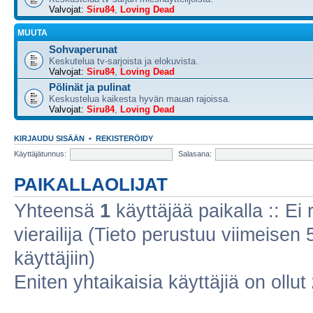
Valvojat:
Siru84
,
Loving Dead
MUUTA
Sohvaperunat
Keskutelua tv-sarjoista ja elokuvista.
Valvojat:
Siru84
,
Loving Dead
Pölinät ja pulinat
Keskustelua kaikesta hyvän mauan rajoissa.
Valvojat:
Siru84
,
Loving Dead
KIRJAUDU SISÄÄN
•
REKISTERÖIDY
Käyttäjätunnus:
Salasana:
PAIKALLAOLIJAT
Yhteensä
1
käyttäjää paikalla :: Ei r
vierailija (Tieto perustuu viimeisen 5
käyttäjiin)
Eniten yhtaikaisia käyttäjiä on ollut