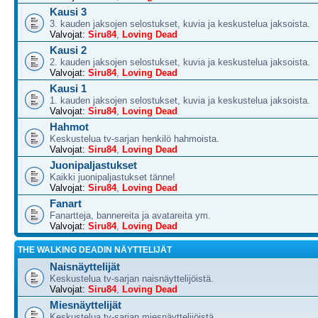
Kausi 3
3. kauden jaksojen selostukset, kuvia ja keskustelua jaksoista.
Valvojat:
Siru84
,
Loving Dead
Kausi 2
2. kauden jaksojen selostukset, kuvia ja keskustelua jaksoista.
Valvojat:
Siru84
,
Loving Dead
Kausi 1
1. kauden jaksojen selostukset, kuvia ja keskustelua jaksoista.
Valvojat:
Siru84
,
Loving Dead
Hahmot
Keskustelua tv-sarjan henkilö hahmoista.
Valvojat:
Siru84
,
Loving Dead
Juonipaljastukset
Kaikki juonipaljastukset tänne!
Valvojat:
Siru84
,
Loving Dead
Fanart
Fanartteja, bannereita ja avatareita ym.
Valvojat:
Siru84
,
Loving Dead
THE WALKING DEADIN NÄYTTELIJÄT
Naisnäyttelijät
Keskustelua tv-sarjan naisnäyttelijöistä.
Valvojat:
Siru84
,
Loving Dead
Miesnäyttelijät
Keskustelua tv-sarjan miesnäyttelijöistä.