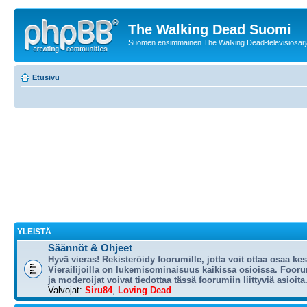
The Walking Dead Suomi
Suomen ensimmäinen The Walking Dead-televisiosarja
Etusivu
YLEISTÄ
Säännöt & Ohjeet
Hyvä vieras! Rekisteröidy foorumille, jotta voit ottaa osaa ke
Vierailijoilla on lukemisominaisuus kaikissa osioissa. Foorum
ja moderoijat voivat tiedottaa tässä foorumiin liittyviä asioita
Valvojat:
Siru84
,
Loving Dead