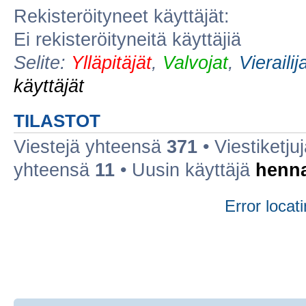
Rekisteröityneet käyttäjät:
Ei rekisteröityneitä käyttäjiä
Selite:
Ylläpitäjät
,
Valvojat
,
Vierailij
käyttäjät
TILASTOT
Viestejä yhteensä
371
• Viestiketj
yhteensä
11
• Uusin käyttäjä
henn
Error locati