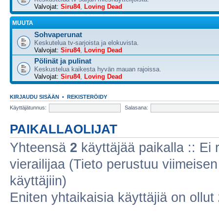
Valvojat:
Siru84
,
Loving Dead
MUUTA
Sohvaperunat
Keskutelua tv-sarjoista ja elokuvista.
Valvojat:
Siru84
,
Loving Dead
Pölinät ja pulinat
Keskustelua kaikesta hyvän mauan rajoissa.
Valvojat:
Siru84
,
Loving Dead
KIRJAUDU SISÄÄN
•
REKISTERÖIDY
Käyttäjätunnus:
Salasana:
PAIKALLAOLIJAT
Yhteensä
2
käyttäjää paikalla :: Ei r
vierailijaa (Tieto perustuu viimeisen 
käyttäjiin)
Eniten yhtaikaisia käyttäjiä on ollut