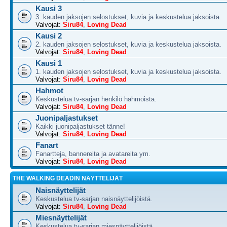
Kausi 3
3. kauden jaksojen selostukset, kuvia ja keskustelua jaksoista.
Valvojat:
Siru84
,
Loving Dead
Kausi 2
2. kauden jaksojen selostukset, kuvia ja keskustelua jaksoista.
Valvojat:
Siru84
,
Loving Dead
Kausi 1
1. kauden jaksojen selostukset, kuvia ja keskustelua jaksoista.
Valvojat:
Siru84
,
Loving Dead
Hahmot
Keskustelua tv-sarjan henkilö hahmoista.
Valvojat:
Siru84
,
Loving Dead
Juonipaljastukset
Kaikki juonipaljastukset tänne!
Valvojat:
Siru84
,
Loving Dead
Fanart
Fanartteja, bannereita ja avatareita ym.
Valvojat:
Siru84
,
Loving Dead
THE WALKING DEADIN NÄYTTELIJÄT
Naisnäyttelijät
Keskustelua tv-sarjan naisnäyttelijöistä.
Valvojat:
Siru84
,
Loving Dead
Miesnäyttelijät
Keskustelua tv-sarjan miesnäyttelijöistä.