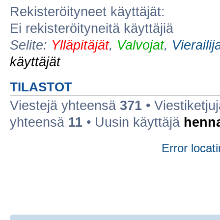
Rekisteröityneet käyttäjät:
Ei rekisteröityneitä käyttäjiä
Selite:
Ylläpitäjät
,
Valvojat
,
Vierailij
käyttäjät
TILASTOT
Viestejä yhteensä
371
• Viestiketj
yhteensä
11
• Uusin käyttäjä
henn
Error locati