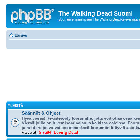
The Walking Dead Suomi
Suomen ensimmäinen The Walking Dead-televisiosarja
Etusivu
YLEISTÄ
Säännöt & Ohjeet
Hyvä vieras! Rekisteröidy foorumille, jotta voit ottaa osaa ke
Vierailijoilla on lukemisominaisuus kaikissa osioissa. Foorum
ja moderoijat voivat tiedottaa tässä foorumiin liittyviä asioita
Valvojat:
Siru84
,
Loving Dead