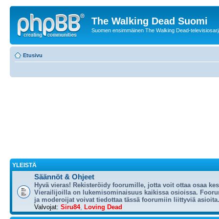
The Walking Dead Suomi
Suomen ensimmäinen The Walking Dead-televisiosarja
Etusivu
YLEISTÄ
Säännöt & Ohjeet
Hyvä vieras! Rekisteröidy foorumille, jotta voit ottaa osaa ke
Vierailijoilla on lukemisominaisuus kaikissa osioissa. Foorum
ja moderoijat voivat tiedottaa tässä foorumiin liittyviä asioita
Valvojat:
Siru84
,
Loving Dead