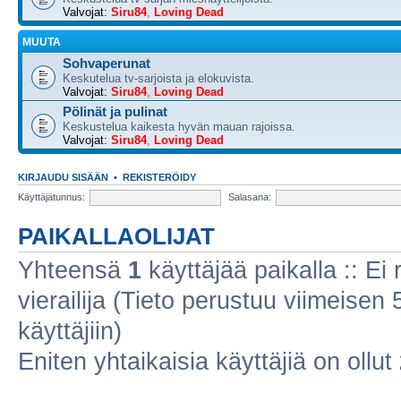
Valvojat:
Siru84
,
Loving Dead
MUUTA
Sohvaperunat
Keskutelua tv-sarjoista ja elokuvista.
Valvojat:
Siru84
,
Loving Dead
Pölinät ja pulinat
Keskustelua kaikesta hyvän mauan rajoissa.
Valvojat:
Siru84
,
Loving Dead
KIRJAUDU SISÄÄN
•
REKISTERÖIDY
Käyttäjätunnus:
Salasana:
PAIKALLAOLIJAT
Yhteensä
1
käyttäjää paikalla :: Ei r
vierailija (Tieto perustuu viimeisen 5
käyttäjiin)
Eniten yhtaikaisia käyttäjiä on ollut