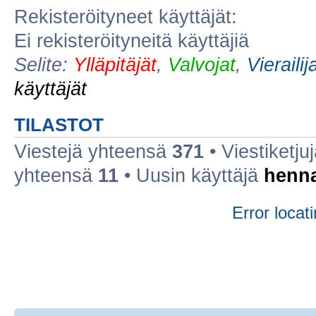
Rekisteröityneet käyttäjät:
Ei rekisteröityneitä käyttäjiä
Selite:
Ylläpitäjät
,
Valvojat
,
Vierailij
käyttäjät
TILASTOT
Viestejä yhteensä
371
• Viestiketj
yhteensä
11
• Uusin käyttäjä
henn
Error locati