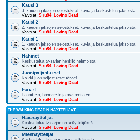
Kausi 3
3. kauden jaksojen selostukset, kuvia ja keskustelua jaksoista.
Valvojat:
Siru84
,
Loving Dead
Kausi 2
2. kauden jaksojen selostukset, kuvia ja keskustelua jaksoista.
Valvojat:
Siru84
,
Loving Dead
Kausi 1
1. kauden jaksojen selostukset, kuvia ja keskustelua jaksoista.
Valvojat:
Siru84
,
Loving Dead
Hahmot
Keskustelua tv-sarjan henkilö hahmoista.
Valvojat:
Siru84
,
Loving Dead
Juonipaljastukset
Kaikki juonipaljastukset tänne!
Valvojat:
Siru84
,
Loving Dead
Fanart
Fanartteja, bannereita ja avatareita ym.
Valvojat:
Siru84
,
Loving Dead
THE WALKING DEADIN NÄYTTELIJÄT
Naisnäyttelijät
Keskustelua tv-sarjan naisnäyttelijöistä.
Valvojat:
Siru84
,
Loving Dead
Miesnäyttelijät
Keskustelua tv-sarjan miesnäyttelijöistä.