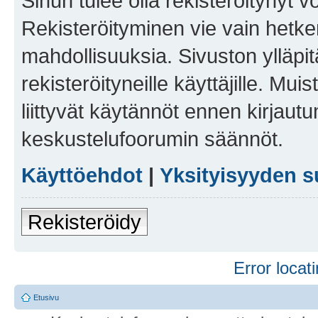
Sinun tulee olla rekisteröitynyt v
Rekisteröityminen vie vain hetken
mahdollisuuksia. Sivuston ylläpit
rekisteröityneille käyttäjille. Mu
liittyvät käytännöt ennen kirjau
keskustelufoorumin säännöt.
Käyttöehdot
|
Yksityisyyden s
Rekisteröidy
Error locati
Etusivu