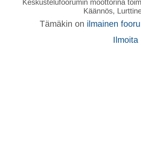
Keskustelufoorumin moottorina toim
Käännös, Lurttin
Tämäkin on
ilmainen foor
Ilmoita