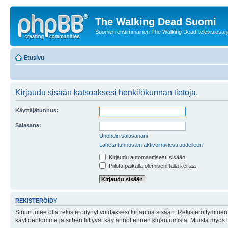
The Walking Dead Suomi
Suomen ensimmäinen The Walking Dead-televisiosarja
Etusivu
Kirjaudu sisään katsoaksesi henkilökunnan tietoja.
Käyttäjätunnus:
Salasana:
Unohdin salasanani
Lähetä tunnusten aktivointiviesti uudelleen
Kirjaudu automaattisesti sisään.
Piilota paikalla olemiseni tällä kertaa
REKISTERÖIDY
Sinun tulee olla rekisteröitynyt voidaksesi kirjautua sisään. Rekisteröityminen 
käyttöehtomme ja siihen liittyvät käytännöt ennen kirjautumista. Muista myös