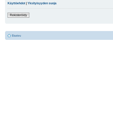
Käyttöehdot
|
Yksityisyyden suoja
Rekisteröidy
Etusivu