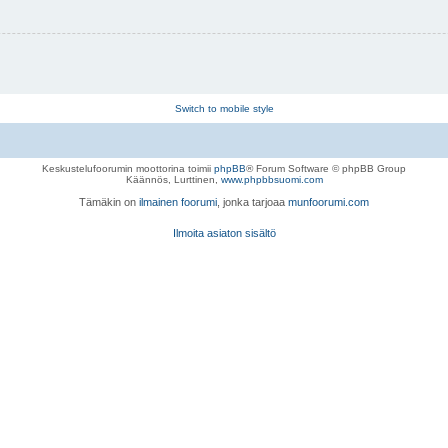
Switch to mobile style
Keskustelufoorumin moottorina toimii
phpBB
® Forum Software © phpBB Group
Käännös, Lurttinen,
www.phpbbsuomi.com
Tämäkin on
ilmainen foorumi
, jonka tarjoaa
munfoorumi.com
Ilmoita asiaton sisältö