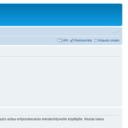
UKK
Rekisteröidy
Kirjaudu sisään
ös antaa erityisoikeuksia rekisteröityneille käyttäjille. Muista lukea