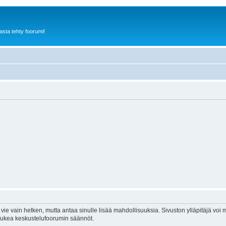
sta tehty foorumi!
vie vain hetken, mutta antaa sinulle lisää mahdollisuuksia. Sivuston ylläpitäjä voi my
 lukea keskustelufoorumin säännöt.