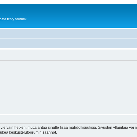
sta tehty foorumi!
vie vain hetken, mutta antaa sinulle lisää mahdollisuuksia. Sivuston ylläpitäjä voi my
 lukea keskustelufoorumin säännöt.