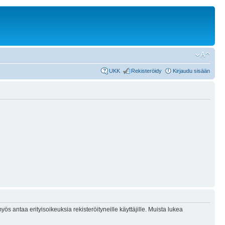
UKK
Rekisteröidy
Kirjaudu sisään
ös antaa erityisoikeuksia rekisteröityneille käyttäjille. Muista lukea