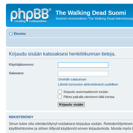
The Walking Dead Suomi
Suomen ensimmäinen The Walking Dead-televisiosarja
Etusivu
Kirjaudu sisään katsoaksesi henkilökunnan tietoja.
Käyttäjätunnus:
Salasana:
Unohdin salasanani
Lähetä tunnusten aktivointiviesti uudelleen
Kirjaudu automaattisesti sisään.
Piilota paikalla olemiseni tällä kertaa
REKISTERÖIDY
Sinun tulee olla rekisteröitynyt voidaksesi kirjautua sisään. Rekisteröityminen 
käyttöehtomme ja siihen liittyvät käytännöt ennen kirjautumista. Muista myös