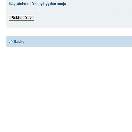
Käyttöehdot
|
Yksityisyyden suoja
Rekisteröidy
Etusivu