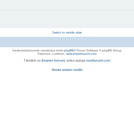
Switch to mobile style
Keskustelufoorumin moottorina toimii
phpBB
® Forum Software © phpBB Group
Käännös, Lurttinen,
www.phpbbsuomi.com
Tämäkin on
ilmainen foorumi
, jonka tarjoaa
munfoorumi.com
Ilmoita asiaton sisältö