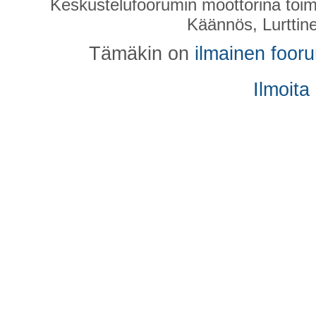
Keskustelufoorumin moottorina toim
Käännös, Lurttin
Tämäkin on
ilmainen foor
Ilmoita