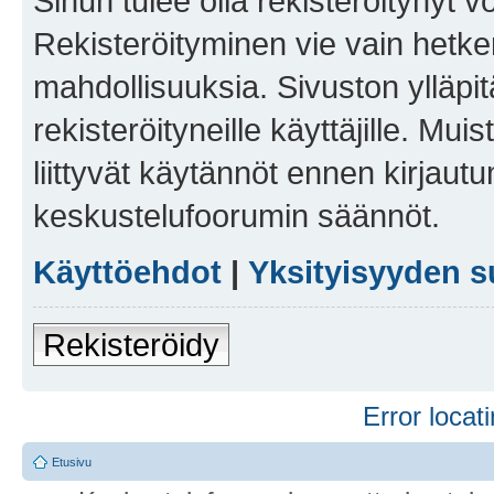
Sinun tulee olla rekisteröitynyt v
Rekisteröityminen vie vain hetken
mahdollisuuksia. Sivuston ylläpit
rekisteröityneille käyttäjille. Mu
liittyvät käytännöt ennen kirjau
keskustelufoorumin säännöt.
Käyttöehdot
|
Yksityisyyden s
Rekisteröidy
Error locati
Etusivu