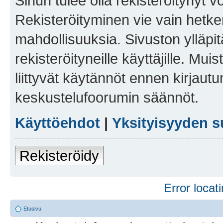
Sinun tulee olla rekisteröitynyt v
Rekisteröityminen vie vain hetken
mahdollisuuksia. Sivuston ylläpit
rekisteröityneille käyttäjille. Mu
liittyvät käytännöt ennen kirjau
keskustelufoorumin säännöt.
Käyttöehdot
|
Yksityisyyden s
Rekisteröidy
Error locati
Etusivu