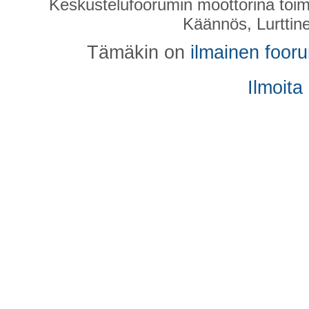
Keskustelufoorumin moottorina toim
Käännös, Lurttin
Tämäkin on
ilmainen foor
Ilmoita