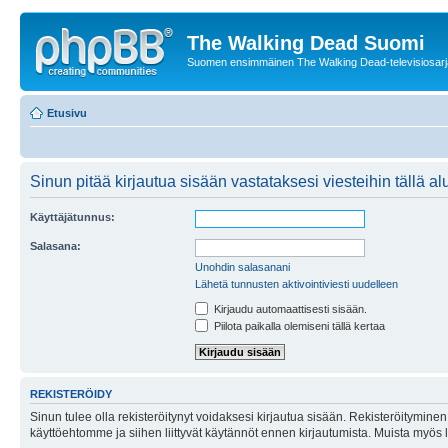
The Walking Dead Suomi
Suomen ensimmäinen The Walking Dead-televisiosarja
Etusivu
Sinun pitää kirjautua sisään vastataksesi viesteihin tällä al
Käyttäjätunnus:
Salasana:
Unohdin salasanani
Lähetä tunnusten aktivointiviesti uudelleen
Kirjaudu automaattisesti sisään.
Piilota paikalla olemiseni tällä kertaa
REKISTERÖIDY
Sinun tulee olla rekisteröitynyt voidaksesi kirjautua sisään. Rekisteröityminen 
käyttöehtomme ja siihen liittyvät käytännöt ennen kirjautumista. Muista myös