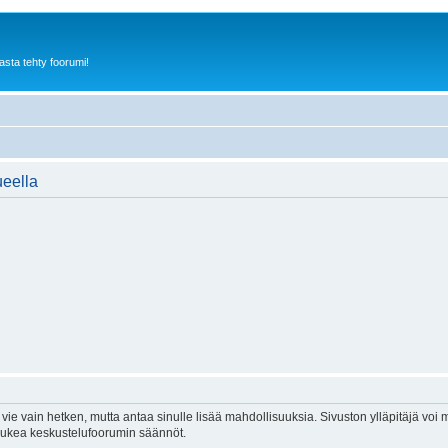
sta tehty foorumi!
ueella
vie vain hetken, mutta antaa sinulle lisää mahdollisuuksia. Sivuston ylläpitäjä voi my
 lukea keskustelufoorumin säännöt.