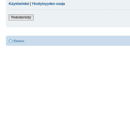
Käyttöehdot
|
Yksityisyyden suoja
Rekisteröidy
Etusivu