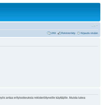
UKK
Rekisteröidy
Kirjaudu sisään
ös antaa erityisoikeuksia rekisteröityneille käyttäjille. Muista lukea