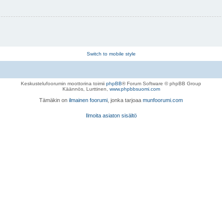
Switch to mobile style
Keskustelufoorumin moottorina toimii
phpBB
® Forum Software © phpBB Group
Käännös, Lurttinen,
www.phpbbsuomi.com
Tämäkin on
ilmainen foorumi
, jonka tarjoaa
munfoorumi.com
Ilmoita asiaton sisältö