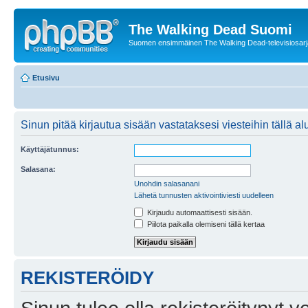
The Walking Dead Suomi
Suomen ensimmäinen The Walking Dead-televisiosarja
Etusivu
Sinun pitää kirjautua sisään vastataksesi viesteihin tällä al
Käyttäjätunnus:
Salasana:
Unohdin salasanani
Lähetä tunnusten aktivointiviesti uudelleen
Kirjaudu automaattisesti sisään.
Piilota paikalla olemiseni tällä kertaa
REKISTERÖIDY