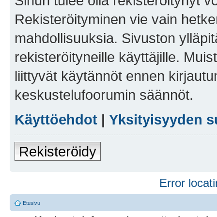
Sinun tulee olla rekisteröitynyt v
Rekisteröityminen vie vain hetken
mahdollisuuksia. Sivuston ylläpit
rekisteröityneille käyttäjille. Mu
liittyvät käytännöt ennen kirjau
keskustelufoorumin säännöt.
Käyttöehdot
|
Yksityisyyden s
Rekisteröidy
Error locati
Etusivu