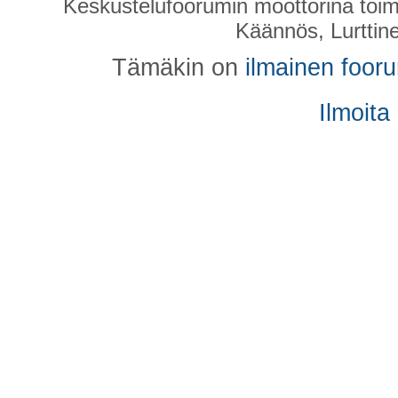
Keskustelufoorumin moottorina toim
Käännös, Lurttin
Tämäkin on
ilmainen foor
Ilmoita