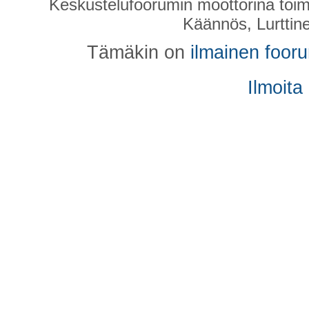
Keskustelufoorumin moottorina toim
Käännös, Lurttin
Tämäkin on
ilmainen foor
Ilmoita