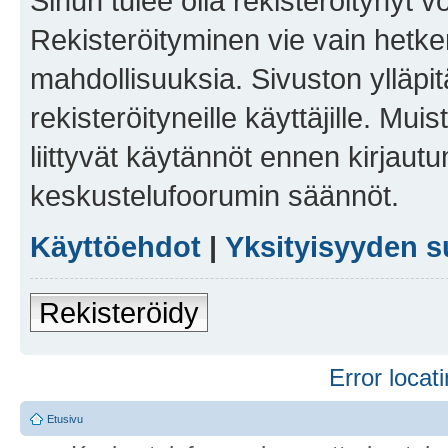
Sinun tulee olla rekisteröitynyt v
Rekisteröityminen vie vain hetken
mahdollisuuksia. Sivuston ylläpit
rekisteröityneille käyttäjille. Mu
liittyvät käytännöt ennen kirjau
keskustelufoorumin säännöt.
Käyttöehdot
|
Yksityisyyden s
Rekisteröidy
Error locati
Etusivu