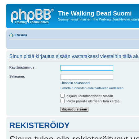
The Walking Dead Suomi
Suomen ensimmäinen The Walking Dead-televisiosarja
Etusivu
Sinun pitää kirjautua sisään vastataksesi viesteihin tällä al
Käyttäjätunnus:
Salasana:
Unohdin salasanani
Lähetä tunnusten aktivointiviesti uudelleen
Kirjaudu automaattisesti sisään.
Piilota paikalla olemiseni tällä kertaa
REKISTERÖIDY