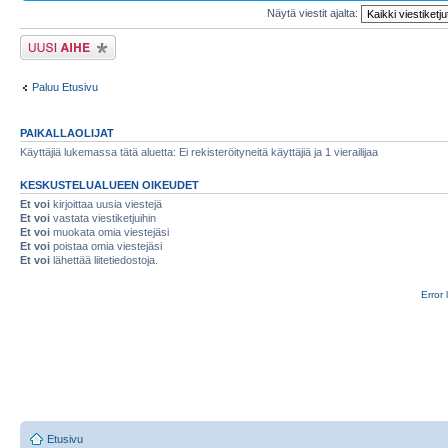
Näytä viestit ajalta:
Lähetä uusi viesti
Paluu Etusivu
PAIKALLAOLIJAT
Käyttäjiä lukemassa tätä aluetta: Ei rekisteröityneitä käyttäjiä ja 1 vierailijaa
KESKUSTELUALUEEN OIKEUDET
Et voi
kirjoittaa uusia viestejä
Et voi
vastata viestiketjuihin
Et voi
muokata omia viestejäsi
Et voi
poistaa omia viestejäsi
Et voi
lähettää liitetiedostoja.
Error 
Etusivu