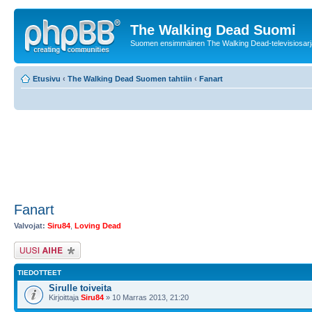
The Walking Dead Suomi
Suomen ensimmäinen The Walking Dead-televisiosarja
Etusivu
‹
The Walking Dead Suomen tahtiin
‹
Fanart
Fanart
Valvojat:
Siru84
,
Loving Dead
Lähetä uusi viesti
TIEDOTTEET
Sirulle toiveita
Kirjoittaja
Siru84
» 10 Marras 2013, 21:20