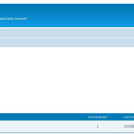
sta tehty foorumi!
VASTAUKSET
LUETT
1
2529