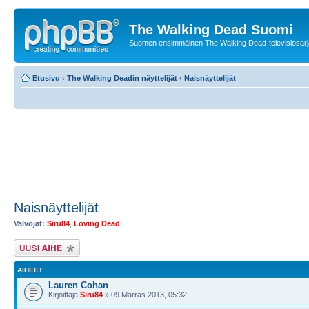
The Walking Dead Suomi
Suomen ensimmäinen The Walking Dead-televisiosarja
Etusivu
‹
The Walking Deadin näyttelijät
‹
Naisnäyttelijät
Naisnäyttelijät
Valvojat:
Siru84
,
Loving Dead
Lähetä uusi viesti
AIHEET
Lauren Cohan
Kirjoittaja
Siru84
» 09 Marras 2013, 05:32