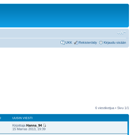
UKK
Rekisteröidy
Kirjaudu sisään
6 viestiketjua • Sivu
1
/
1
U
UUSIN VIESTI
Kirjoittaja
Hanna_94
6
15 Marras 2013, 19:39