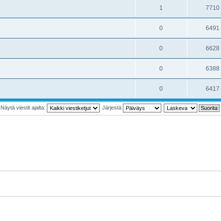
1
7710
0
6491
0
6628
0
6388
0
6417
Näytä viestit ajalta:
Järjestä