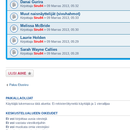
Danai Gurira
Kirjoittaja
Siru84
» 09 Marras 2013, 05:32
Muut naisnäyttelijät (sivuhahmot)
Kirjoittaja
Siru84
» 09 Marras 2013, 05:33
Melissa McBride
Kirjoittaja
Siru84
» 09 Marras 2013, 05:30
Laurie Holden
Kirjoittaja
Siru84
» 09 Marras 2013, 05:29
Sarah Wayne Callies
Kirjoittaja
Siru84
» 09 Marras 2013, 05:28
Lähetä uusi viesti
Paluu Etusivu
PAIKALLAOLIJAT
Käyttäjiä lukemassa tätä aluetta: Ei rekisteröityneitä käyttäjiä ja 1 vierailijaa
KESKUSTELUALUEEN OIKEUDET
Et voi
kirjoittaa uusia viestejä
Et voi
vastata viestiketjuihin
Et voi
muokata omia viestejäsi