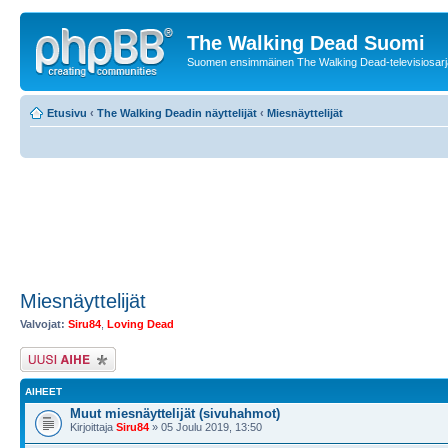
The Walking Dead Suomi
Suomen ensimmäinen The Walking Dead-televisiosarja
Etusivu
‹
The Walking Deadin näyttelijät
‹
Miesnäyttelijät
Miesnäyttelijät
Valvojat:
Siru84
,
Loving Dead
Lähetä uusi viesti
AIHEET
Muut miesnäyttelijät (sivuhahmot)
Kirjoittaja
Siru84
» 05 Joulu 2019, 13:50