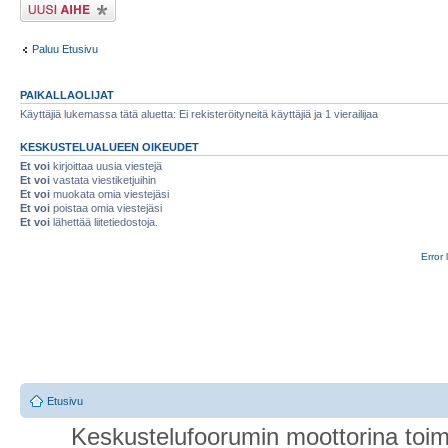
Lähetä uusi viesti
Paluu Etusivu
PAIKALLAOLIJAT
Käyttäjiä lukemassa tätä aluetta: Ei rekisteröityneitä käyttäjiä ja 1 vierailijaa
KESKUSTELUALUEEN OIKEUDET
Et voi
kirjoittaa uusia viestejä
Et voi
vastata viestiketjuihin
Et voi
muokata omia viestejäsi
Et voi
poistaa omia viestejäsi
Et voi
lähettää liitetiedostoja.
Error 
Etusivu
Keskustelufoorumin moottorina toim