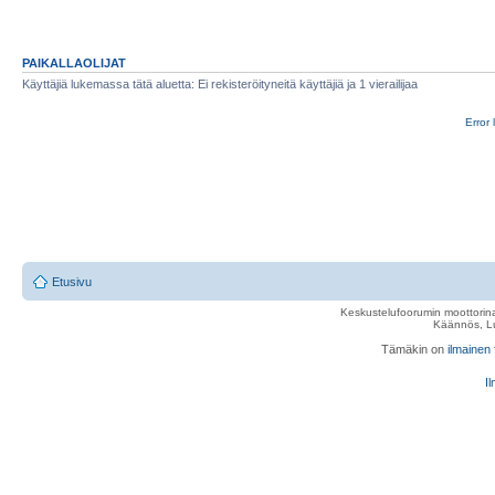
PAIKALLAOLIJAT
Käyttäjiä lukemassa tätä aluetta: Ei rekisteröityneitä käyttäjiä ja 1 vierailijaa
Error 
Etusivu
Keskustelufoorumin moottorina
Käännös, Lu
Tämäkin on
ilmainen
Il