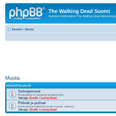
The Walking Dead Suomi
Suomen ensimmäinen The Walking Dead-televisiosarja
Etusivu
‹
Muuta
Muuta
KESKUSTELUALUE
Sohvaperunat
Keskutelua tv-sarjoista ja elokuvista.
Valvojat:
Siru84
,
Loving Dead
Pölinät ja pulinat
Keskustelua kaikesta hyvän mauan rajoissa.
Valvojat:
Siru84
,
Loving Dead