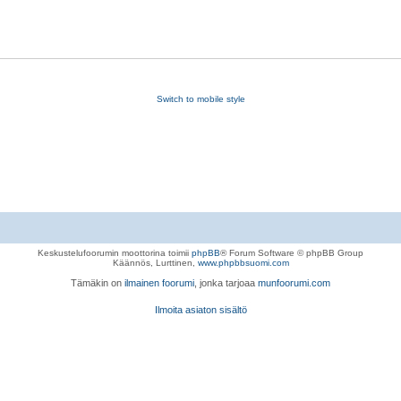
Switch to mobile style
Keskustelufoorumin moottorina toimii
phpBB
® Forum Software © phpBB Group
Käännös, Lurttinen,
www.phpbbsuomi.com
Tämäkin on
ilmainen foorumi
, jonka tarjoaa
munfoorumi.com
Ilmoita asiaton sisältö