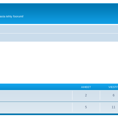
sta tehty foorumi!
AIHEET
VIESTI
2
6
5
11