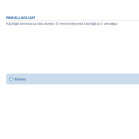
PAIKALLAOLIJAT
Käyttäjiä lukemassa tätä aluetta: Ei rekisteröityneitä käyttäjiä ja 1 vierailijaa
Etusivu