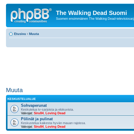
The Walking Dead Suomi
Suomen ensimmäinen The Walking Dead-televisiosarja
Etusivu
‹
Muuta
Muuta
KESKUSTELUALUE
Sohvaperunat
Keskutelua tv-sarjoista ja elokuvista.
Valvojat:
Siru84
,
Loving Dead
Pölinät ja pulinat
Keskustelua kaikesta hyvän mauan rajoissa.
Valvojat:
Siru84
,
Loving Dead