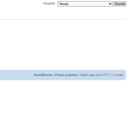
Hyppää:
Henkilökunta
•
Poista evästeet
• Kaikki ajat ovat UTC + 2 tuntia