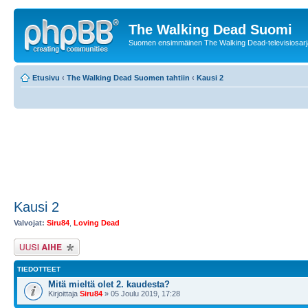
The Walking Dead Suomi
Suomen ensimmäinen The Walking Dead-televisiosarja
Etusivu
‹
The Walking Dead Suomen tahtiin
‹
Kausi 2
Kausi 2
Valvojat:
Siru84
,
Loving Dead
Lähetä uusi viesti
TIEDOTTEET
Mitä mieltä olet 2. kaudesta?
Kirjoittaja
Siru84
» 05 Joulu 2019, 17:28