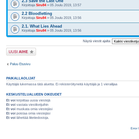
2.3 Save the Last One
Kirjoittaja
Siru84
» 05 Joulu 2019, 13:57
2.2 Bloodletting
Kirjoittaja
Siru84
» 05 Joulu 2019, 13:56
2.1. What Lies Ahead
Kirjoittaja
Siru84
» 05 Joulu 2019, 13:56
Näytä viestit ajalta:
Lähetä uusi viesti
Paluu Etusivu
PAIKALLAOLIJAT
Käyttäjiä lukemassa tätä aluetta: Ei rekisteröityneitä käyttäjiä ja 1 vierailijaa
KESKUSTELUALUEEN OIKEUDET
Et voi
kirjoittaa uusia viestejä
Et voi
vastata viestiketjuihin
Et voi
muokata omia viestejäsi
Et voi
poistaa omia viestejäsi
Et voi
lähettää liitetiedostoja.
Error 