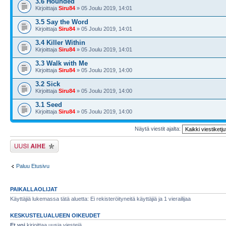
3.6 Hounded
Kirjoittaja
Siru84
» 05 Joulu 2019, 14:01
3.5 Say the Word
Kirjoittaja
Siru84
» 05 Joulu 2019, 14:01
3.4 Killer Within
Kirjoittaja
Siru84
» 05 Joulu 2019, 14:01
3.3 Walk with Me
Kirjoittaja
Siru84
» 05 Joulu 2019, 14:00
3.2 Sick
Kirjoittaja
Siru84
» 05 Joulu 2019, 14:00
3.1 Seed
Kirjoittaja
Siru84
» 05 Joulu 2019, 14:00
Näytä viestit ajalta:
Lähetä uusi viesti
Paluu Etusivu
PAIKALLAOLIJAT
Käyttäjiä lukemassa tätä aluetta: Ei rekisteröityneitä käyttäjiä ja 1 vierailijaa
KESKUSTELUALUEEN OIKEUDET
Et voi
kirjoittaa uusia viestejä