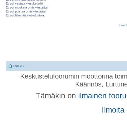
Et voi
vastata viestiketjuihin
Et voi
muokata omia viestejäsi
Et voi
poistaa omia viestejäsi
Et voi
lähettää liitetiedostoja.
Error 
Etusivu
Keskustelufoorumin moottorina toim
Käännös, Lurttin
Tämäkin on
ilmainen foor
Ilmoita