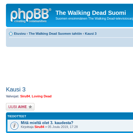
The Walking Dead Suomi
Suomen ensimmäinen The Walking Dead-televisiosarja
Etusivu
‹
The Walking Dead Suomen tahtiin
‹
Kausi 3
Kausi 3
Valvojat:
Siru84
,
Loving Dead
Lähetä uusi viesti
TIEDOTTEET
Mitä mieltä olet 3. kaudesta?
Kirjoittaja
Siru84
» 05 Joulu 2019, 17:28