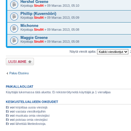
Hershel Greene
Kirjoittaja
Siru84
» 09 Marras 2013, 05:10
Phillip (Kuvernööri)
Kirjoittaja
Siru84
» 09 Marras 2013, 05:09
Michonne
Kirjoittaja
Siru84
» 09 Marras 2013, 05:08
Maggie Greene
Kirjoittaja
Siru84
» 09 Marras 2013, 05:08
Näytä viestit ajalta:
Lähetä uusi viesti
Paluu Etusivu
PAIKALLAOLIJAT
Käyttäjiä lukemassa tätä aluetta: Ei rekisteröityneitä käyttäjiä ja 1 vierailijaa
KESKUSTELUALUEEN OIKEUDET
Et voi
kirjoittaa uusia viestejä
Et voi
vastata viestiketjuihin
Et voi
muokata omia viestejäsi
Et voi
poistaa omia viestejäsi
Et voi
lähettää liitetiedostoja.