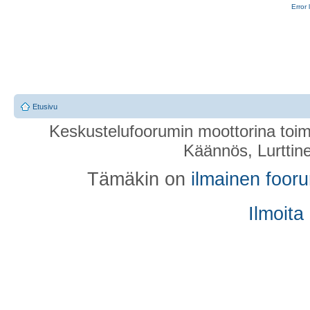
Error 
Etusivu
Keskustelufoorumin moottorina toim
Käännös, Lurttin
Tämäkin on
ilmainen foor
Ilmoita