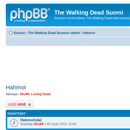
The Walking Dead Suomi
Suomen ensimmäinen The Walking Dead-televisiosarja
Etusivu
‹
The Walking Dead Suomen tahtiin
‹
Hahmot
Hahmot
Valvojat:
Siru84
,
Loving Dead
Lähetä uusi viesti
TIEDOTTEET
Hahmolista!
Kirjoittaja
Siru84
» 05 Joulu 2019, 12:00