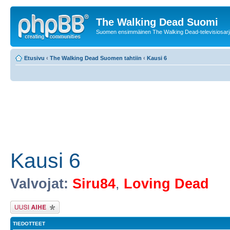
The Walking Dead Suomi
Suomen ensimmäinen The Walking Dead-televisiosarja
Etusivu
‹
The Walking Dead Suomen tahtiin
‹
Kausi 6
Kausi 6
Valvojat:
Siru84
,
Loving Dead
Lähetä uusi viesti
TIEDOTTEET