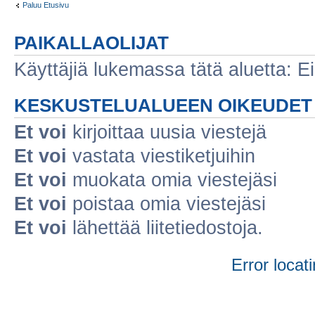
Paluu Etusivu
PAIKALLAOLIJAT
Käyttäjiä lukemassa tätä aluetta: Ei r
KESKUSTELUALUEEN OIKEUDET
Et voi
kirjoittaa uusia viestejä
Et voi
vastata viestiketjuihin
Et voi
muokata omia viestejäsi
Et voi
poistaa omia viestejäsi
Et voi
lähettää liitetiedostoja.
Error locati