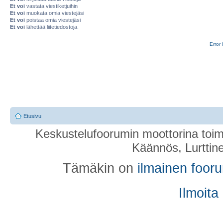
Et voi
vastata viestiketjuihin
Et voi
muokata omia viestejäsi
Et voi
poistaa omia viestejäsi
Et voi
lähettää liitetiedostoja.
Error 
Etusivu
Keskustelufoorumin moottorina toim
Käännös, Lurttin
Tämäkin on
ilmainen foor
Ilmoita