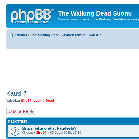
The Walking Dead Suomi
Suomen ensimmäinen The Walking Dead-televisiosarja
Etusivu
‹
The Walking Dead Suomen tahtiin
‹
Kausi 7
Kausi 7
Valvojat:
Siru84
,
Loving Dead
Lähetä uusi viesti
TIEDOTTEET
Mitä mieltä olet 7. kaudesta?
Kirjoittaja
Siru84
» 05 Joulu 2019, 17:28