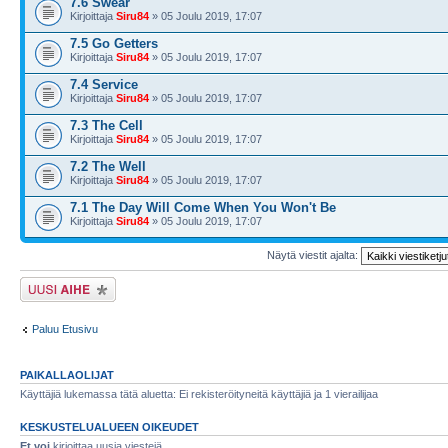
7.6 Swear
Kirjoittaja
Siru84
» 05 Joulu 2019, 17:07
7.5 Go Getters
Kirjoittaja
Siru84
» 05 Joulu 2019, 17:07
7.4 Service
Kirjoittaja
Siru84
» 05 Joulu 2019, 17:07
7.3 The Cell
Kirjoittaja
Siru84
» 05 Joulu 2019, 17:07
7.2 The Well
Kirjoittaja
Siru84
» 05 Joulu 2019, 17:07
7.1 The Day Will Come When You Won't Be
Kirjoittaja
Siru84
» 05 Joulu 2019, 17:07
Näytä viestit ajalta:
Lähetä uusi viesti
Paluu Etusivu
PAIKALLAOLIJAT
Käyttäjiä lukemassa tätä aluetta: Ei rekisteröityneitä käyttäjiä ja 1 vierailijaa
KESKUSTELUALUEEN OIKEUDET
Et voi
kirjoittaa uusia viestejä