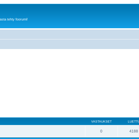
sta tehty foorumi!
VASTAUKSET
LUETT
0
4188