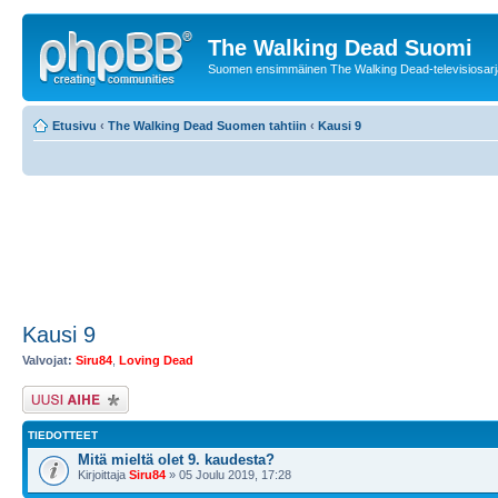
The Walking Dead Suomi
Suomen ensimmäinen The Walking Dead-televisiosarja
Etusivu
‹
The Walking Dead Suomen tahtiin
‹
Kausi 9
Kausi 9
Valvojat:
Siru84
,
Loving Dead
Lähetä uusi viesti
TIEDOTTEET
Mitä mieltä olet 9. kaudesta?
Kirjoittaja
Siru84
» 05 Joulu 2019, 17:28