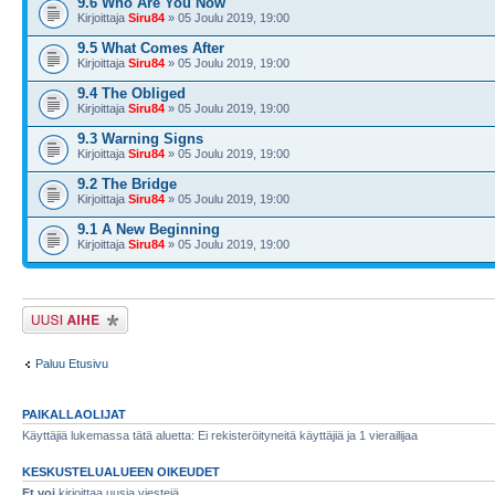
9.6 Who Are You Now
Kirjoittaja
Siru84
» 05 Joulu 2019, 19:00
9.5 What Comes After
Kirjoittaja
Siru84
» 05 Joulu 2019, 19:00
9.4 The Obliged
Kirjoittaja
Siru84
» 05 Joulu 2019, 19:00
9.3 Warning Signs
Kirjoittaja
Siru84
» 05 Joulu 2019, 19:00
9.2 The Bridge
Kirjoittaja
Siru84
» 05 Joulu 2019, 19:00
9.1 A New Beginning
Kirjoittaja
Siru84
» 05 Joulu 2019, 19:00
Lähetä uusi viesti
Paluu Etusivu
PAIKALLAOLIJAT
Käyttäjiä lukemassa tätä aluetta: Ei rekisteröityneitä käyttäjiä ja 1 vierailijaa
KESKUSTELUALUEEN OIKEUDET
Et voi
kirjoittaa uusia viestejä