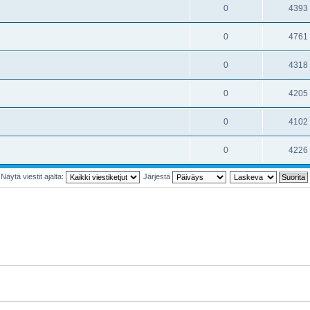
0
4393
0
4761
0
4318
0
4205
0
4102
0
4226
Näytä viestit ajalta:
Järjestä