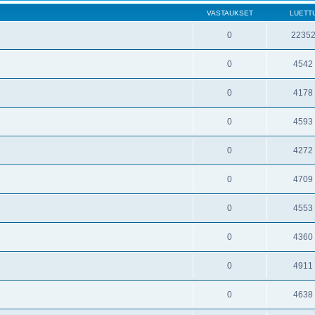
VASTAUKSET
LUETT
0
2235
0
4542
0
4178
0
4593
0
4272
0
4709
0
4553
0
4360
0
4911
0
4638