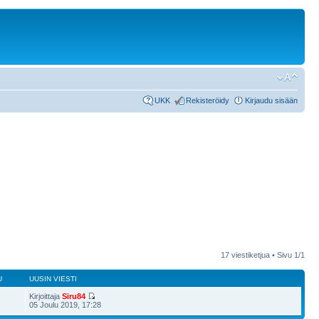
UKK
Rekisteröidy
Kirjaudu sisään
17 viestiketjua • Sivu
1
/
1
U
UUSIN VIESTI
Kirjoittaja
Siru84
05 Joulu 2019, 17:28