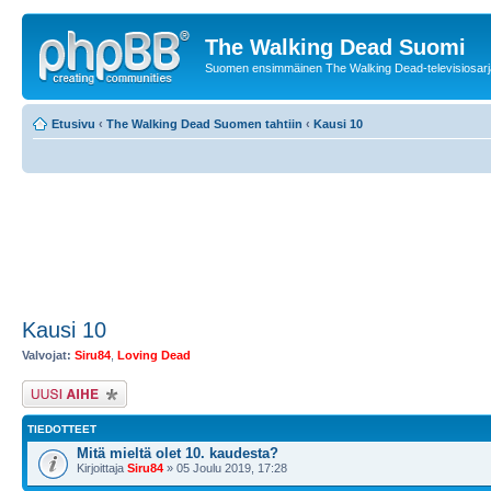
The Walking Dead Suomi
Suomen ensimmäinen The Walking Dead-televisiosarja
Etusivu
‹
The Walking Dead Suomen tahtiin
‹
Kausi 10
Kausi 10
Valvojat:
Siru84
,
Loving Dead
Lähetä uusi viesti
TIEDOTTEET
Mitä mieltä olet 10. kaudesta?
Kirjoittaja
Siru84
» 05 Joulu 2019, 17:28