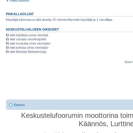
Paluu Etusivu
PAIKALLAOLIJAT
Käyttäjiä lukemassa tätä aluetta: Ei rekisteröityneitä käyttäjiä ja 1 vierailijaa
KESKUSTELUALUEEN OIKEUDET
Et voi
kirjoittaa uusia viestejä
Et voi
vastata viestiketjuihin
Et voi
muokata omia viestejäsi
Et voi
poistaa omia viestejäsi
Et voi
lähettää liitetiedostoja.
Error 
Etusivu
Keskustelufoorumin moottorina toim
Käännös, Lurttin