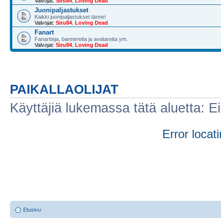
Valvojat:
Siru84
,
Loving Dead
Juonipaljastukset
Kaikki juonipaljastukset tänne!
Valvojat:
Siru84
,
Loving Dead
Fanart
Fanartteja, bannereita ja avatareita ym.
Valvojat:
Siru84
,
Loving Dead
PAIKALLAOLIJAT
Käyttäjiä lukemassa tätä aluetta: Ei r
Error locati
Etusivu