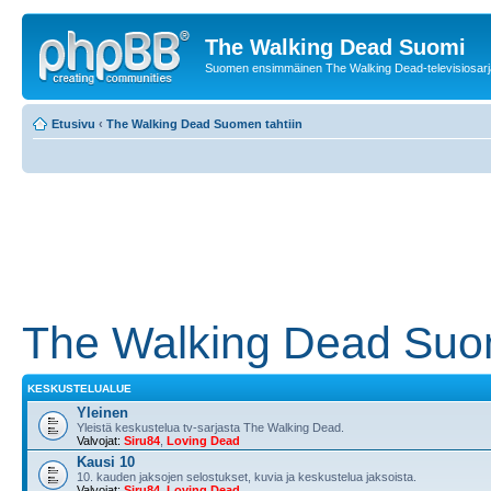
The Walking Dead Suomi
Suomen ensimmäinen The Walking Dead-televisiosarja
Etusivu
‹
The Walking Dead Suomen tahtiin
The Walking Dead Suom
KESKUSTELUALUE
Yleinen
Yleistä keskustelua tv-sarjasta The Walking Dead.
Valvojat:
Siru84
,
Loving Dead
Kausi 10
10. kauden jaksojen selostukset, kuvia ja keskustelua jaksoista.
Valvojat:
Siru84
,
Loving Dead