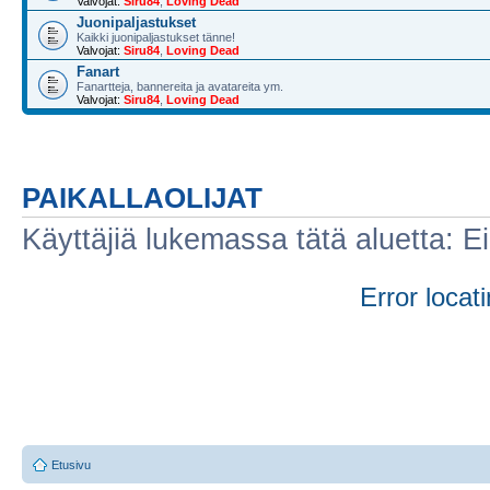
Valvojat:
Siru84
,
Loving Dead
Juonipaljastukset
Kaikki juonipaljastukset tänne!
Valvojat:
Siru84
,
Loving Dead
Fanart
Fanartteja, bannereita ja avatareita ym.
Valvojat:
Siru84
,
Loving Dead
PAIKALLAOLIJAT
Käyttäjiä lukemassa tätä aluetta: Ei r
Error locati
Etusivu