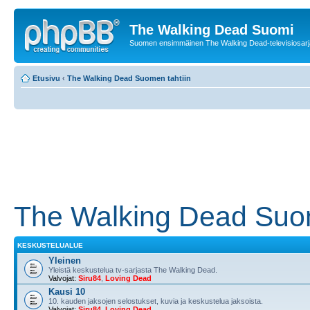
The Walking Dead Suomi
Suomen ensimmäinen The Walking Dead-televisiosarja
Etusivu
‹
The Walking Dead Suomen tahtiin
The Walking Dead Suom
KESKUSTELUALUE
Yleinen
Yleistä keskustelua tv-sarjasta The Walking Dead.
Valvojat:
Siru84
,
Loving Dead
Kausi 10
10. kauden jaksojen selostukset, kuvia ja keskustelua jaksoista.
Valvojat:
Siru84
,
Loving Dead