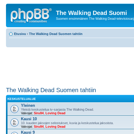
The Walking Dead Suomi
Suomen ensimmäinen The Walking Dead-televisiosarja
Etusivu
‹
The Walking Dead Suomen tahtiin
The Walking Dead Suomen tahtiin
KESKUSTELUALUE
Yleinen
Yleistä keskustelua tv-sarjasta The Walking Dead.
Valvojat:
Siru84
,
Loving Dead
Kausi 10
10. kauden jaksojen selostukset, kuvia ja keskustelua jaksoista.
Valvojat:
Siru84
,
Loving Dead
Kausi 9