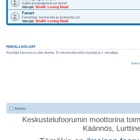
Kaikki juonipaljastukset tänne!
Valvojat:
Siru84
,
Loving Dead
Fanart
Fanartteja, bannereita ja avatareita ym.
Valvojat:
Siru84
,
Loving Dead
PAIKALLAOLIJAT
Käyttäjiä lukemassa tätä aluetta: Ei rekisteröityneitä käyttäjiä ja 1 vierailijaa
Error 
Etusivu
Keskustelufoorumin moottorina toim
Käännös, Lurttin