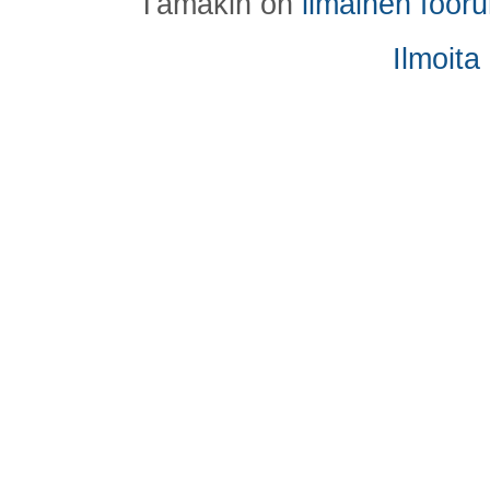
Tämäkin on
ilmainen foor
Ilmoita