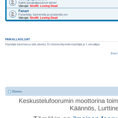
Kaikki juonipaljastukset tänne!
Valvojat:
Siru84
,
Loving Dead
Fanart
Fanartteja, bannereita ja avatareita ym.
Valvojat:
Siru84
,
Loving Dead
PAIKALLAOLIJAT
Käyttäjiä lukemassa tätä aluetta: Ei rekisteröityneitä käyttäjiä ja 1 vierailijaa
Error 
Etusivu
Keskustelufoorumin moottorina toim
Käännös, Lurttin