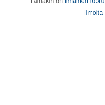
Tämäkin on
ilmainen foor
Ilmoita