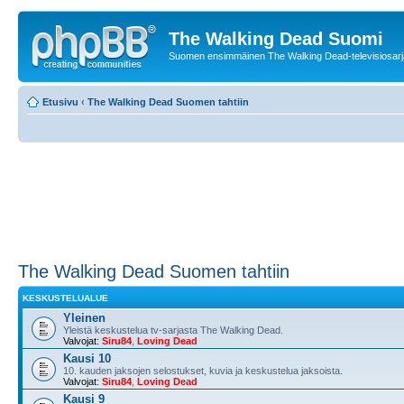
The Walking Dead Suomi
Suomen ensimmäinen The Walking Dead-televisiosarja
Etusivu
‹
The Walking Dead Suomen tahtiin
The Walking Dead Suomen tahtiin
KESKUSTELUALUE
Yleinen
Yleistä keskustelua tv-sarjasta The Walking Dead.
Valvojat:
Siru84
,
Loving Dead
Kausi 10
10. kauden jaksojen selostukset, kuvia ja keskustelua jaksoista.
Valvojat:
Siru84
,
Loving Dead
Kausi 9