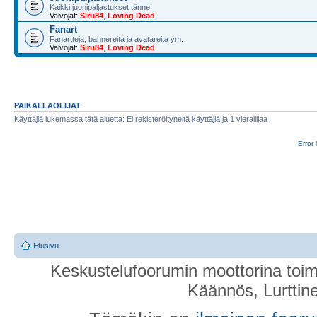
Kaikki juonipaljastukset tänne!
Valvojat:
Siru84
,
Loving Dead
Fanart
Fanartteja, bannereita ja avatareita ym.
Valvojat:
Siru84
,
Loving Dead
PAIKALLAOLIJAT
Käyttäjiä lukemassa tätä aluetta: Ei rekisteröityneitä käyttäjiä ja 1 vierailijaa
Error 
Etusivu
Keskustelufoorumin moottorina toim
Käännös, Lurttin