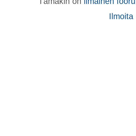
Tämäkin on
ilmainen foor
Ilmoita