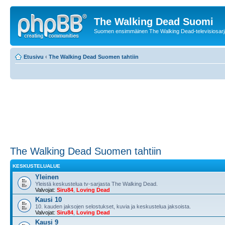
The Walking Dead Suomi
Suomen ensimmäinen The Walking Dead-televisiosarja
Etusivu
‹
The Walking Dead Suomen tahtiin
The Walking Dead Suomen tahtiin
KESKUSTELUALUE
Yleinen
Yleistä keskustelua tv-sarjasta The Walking Dead.
Valvojat:
Siru84
,
Loving Dead
Kausi 10
10. kauden jaksojen selostukset, kuvia ja keskustelua jaksoista.
Valvojat:
Siru84
,
Loving Dead
Kausi 9