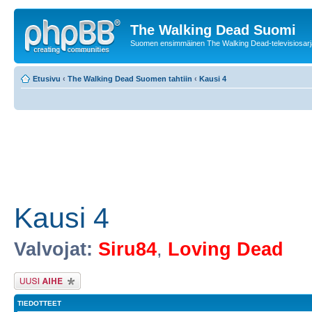
The Walking Dead Suomi
Suomen ensimmäinen The Walking Dead-televisiosarja
Etusivu
‹
The Walking Dead Suomen tahtiin
‹
Kausi 4
Kausi 4
Valvojat:
Siru84
,
Loving Dead
Lähetä uusi viesti
TIEDOTTEET