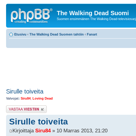
The Walking Dead Suomi
Suomen ensimmäinen The Walking Dead-televisiosarja
Etusivu
‹
The Walking Dead Suomen tahtiin
‹
Fanart
Sirulle toiveita
Valvojat:
Siru84
,
Loving Dead
Lähetä vastaus
Sirulle toiveita
Kirjoittaja
Siru84
» 10 Marras 2013, 21:20