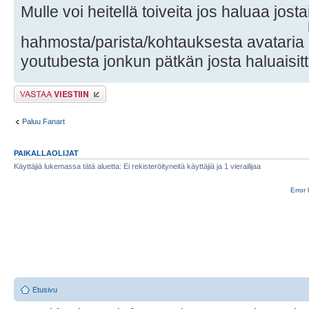
Mulle voi heitellä toiveita jos haluaa josta
hahmosta/parista/kohtauksesta avataria
youtubesta jonkun pätkän josta haluaisit
Lähetä vastaus
Paluu Fanart
PAIKALLAOLIJAT
Käyttäjiä lukemassa tätä aluetta: Ei rekisteröityneitä käyttäjiä ja 1 vierailijaa
Error 
Etusivu