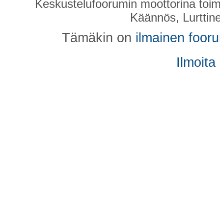
Keskustelufoorumin moottorina toim
Käännös, Lurttin
Tämäkin on
ilmainen foor
Ilmoita