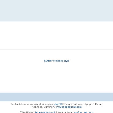
Switch to mobile style
Keskustelufoorumin moottorina toimii
phpBB
® Forum Software © phpBB Group
Käännös, Lurttinen,
www.phpbbsuomi.com
Tämäkin on
ilmainen foorumi
, jonka tarjoaa
munfoorumi.com