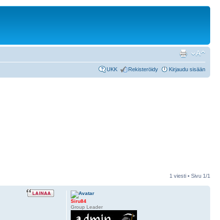
UKK
Rekisteröidy
Kirjaudu sisään
1 viesti • Sivu
1
/
1
Siru84
Group Leader