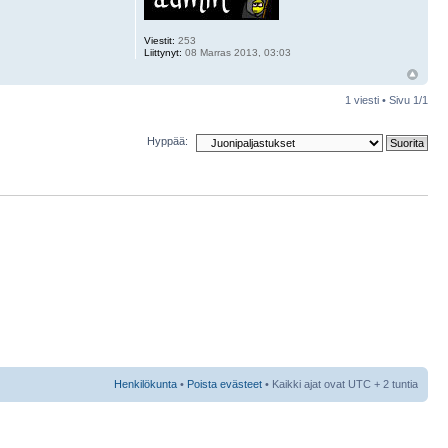
Viestit:
253
Liittynyt:
08 Marras 2013, 03:03
1 viesti • Sivu
1
/
1
Hyppää:
Henkilökunta
•
Poista evästeet
• Kaikki ajat ovat UTC + 2 tuntia