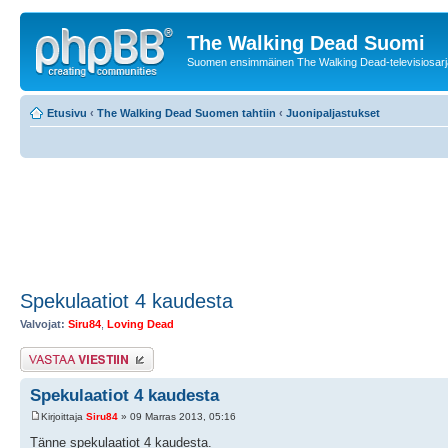
The Walking Dead Suomi
Suomen ensimmäinen The Walking Dead-televisiosarja
Etusivu
‹
The Walking Dead Suomen tahtiin
‹
Juonipaljastukset
Spekulaatiot 4 kaudesta
Valvojat:
Siru84
,
Loving Dead
Lähetä vastaus
Spekulaatiot 4 kaudesta
Kirjoittaja
Siru84
» 09 Marras 2013, 05:16
Tänne spekulaatiot 4 kaudesta.