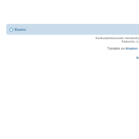
Etusivu
Keskustelufoorumin moottorina
Käännös, Lu
Tämäkin on
ilmainen
Il