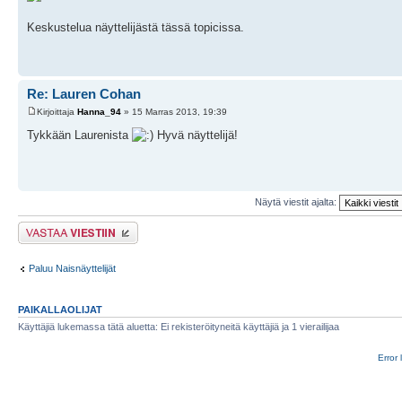
Keskustelua näyttelijästä tässä topicissa.
Re: Lauren Cohan
Kirjoittaja
Hanna_94
» 15 Marras 2013, 19:39
Tykkään Laurenista
Hyvä näyttelijä!
Näytä viestit ajalta:
Lähetä vastaus
Paluu Naisnäyttelijät
PAIKALLAOLIJAT
Käyttäjiä lukemassa tätä aluetta: Ei rekisteröityneitä käyttäjiä ja 1 vierailijaa
Error 