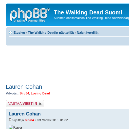
The Walking Dead Suomi
Suomen ensimmäinen The Walking Dead-televisiosarja
Etusivu
‹
The Walking Deadin näyttelijät
‹
Naisnäyttelijät
Lauren Cohan
Valvojat:
Siru84
,
Loving Dead
Lähetä vastaus
Lauren Cohan
Kirjoittaja
Siru84
» 09 Marras 2013, 05:32