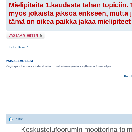
Mielipiteitä 1.kaudesta tähän topiciin
myös jokaista jaksoa erikseen, mutta jo
tämä on oikea paikka jakaa mielipiteet
Lähetä vastaus
Paluu Kausi 1
PAIKALLAOLIJAT
Käyttäjiä lukemassa tätä aluetta: Ei rekisteröityneitä käyttäjiä ja 1 vierailijaa
Error 
Etusivu
Keskustelufoorumin moottorina toim