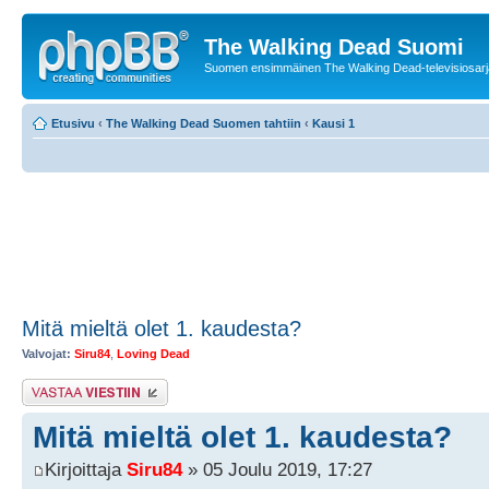
The Walking Dead Suomi
Suomen ensimmäinen The Walking Dead-televisiosarja
Etusivu
‹
The Walking Dead Suomen tahtiin
‹
Kausi 1
Mitä mieltä olet 1. kaudesta?
Valvojat:
Siru84
,
Loving Dead
Lähetä vastaus
Mitä mieltä olet 1. kaudesta?
Kirjoittaja
Siru84
» 05 Joulu 2019, 17:27