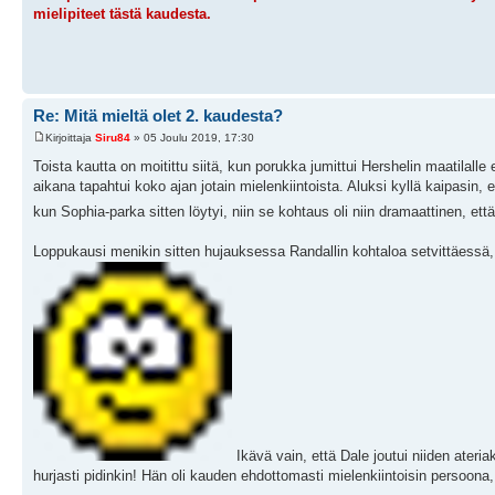
mielipiteet tästä kaudesta.
Re: Mitä mieltä olet 2. kaudesta?
Kirjoittaja
Siru84
» 05 Joulu 2019, 17:30
Toista kautta on moitittu siitä, kun porukka jumittui Hershelin maatilalle
aikana tapahtui koko ajan jotain mielenkiintoista. Aluksi kyllä kaipasin, 
kun Sophia-parka sitten löytyi, niin se kohtaus oli niin dramaattinen, et
Loppukausi menikin sitten hujauksessa Randallin kohtaloa setvittäessä,
Ikävä vain, että Dale joutui niiden ateria
hurjasti pidinkin! Hän oli kauden ehdottomasti mielenkiintoisin persoon