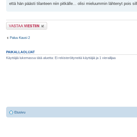
että hän päästi tilanteen niin pitkälle... olisi mieluummin lähtenyt pois sil
Lähetä vastaus
Paluu Kausi 2
PAIKALLAOLIJAT
Käyttäjiä lukemassa tätä aluetta: Ei rekisteröityneitä käyttäjiä ja 1 vierailijaa
Etusivu