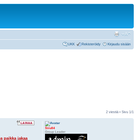
UKK
Rekisteröidy
Kirjaudu sisään
2 viestiä • Sivu
1
/
1
Siru84
Group Leader
ea paikka jakaa