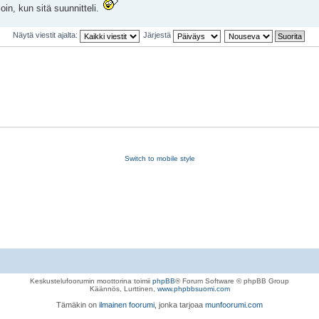
loin, kun sitä suunnitteli.
Näytä viestit ajalta:
Järjestä
Switch to mobile style
Keskustelufoorumin moottorina toimii
phpBB
® Forum Software © phpBB Group
Käännös, Lurttinen,
www.phpbbsuomi.com
Tämäkin on
ilmainen foorumi
, jonka tarjoaa
munfoorumi.com