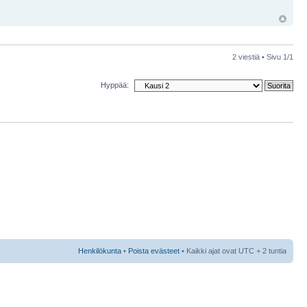
2 viestiä • Sivu
1
/
1
Hyppää:
Henkilökunta
•
Poista evästeet
• Kaikki ajat ovat UTC + 2 tuntia