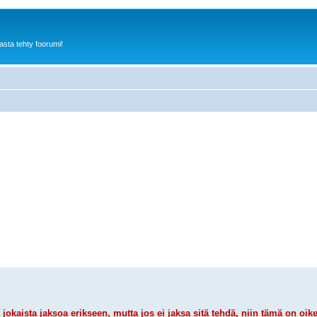
sta tehty foorumi!
jokaista jaksoa erikseen, mutta jos ei jaksa sitä tehdä, niin tämä on oik