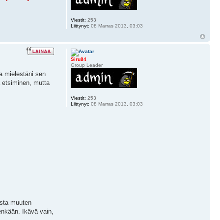
Viestit:
253
Liittynyt:
08 Marras 2013, 03:03
Siru84
Group Leader
ja mielestäni sen
va etsiminen, mutta
Viestit:
253
Liittynyt:
08 Marras 2013, 03:03
osta muuten
enkään. Ikävä vain,