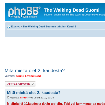
The Walking Dead Suomi
Suomen ensimmäinen The Walking Dead-televisiosarja
Etusivu
‹
The Walking Dead Suomen tahtiin
‹
Kausi 2
Mitä mieltä olet 2. kaudesta?
Valvojat:
Siru84
,
Loving Dead
Lähetä vastaus
Mitä mieltä olet 2. kaudesta?
Kirjoittaja
Siru84
» 05 Joulu 2019, 17:28
Mielipiteitä 10.kaudesta tähän topiciin. Toki voi kommentoida myös 