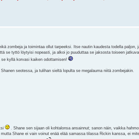
 eikä zombeja ja toimintaa ollut tarpeeksi. Itse nautin kaudesta todella paljon, 
että se tyttö löytyisi nopeasti, ja alkoi jo puuduttaa se jaksosta toiseen jatku
tä se kyllä korvasi kaiken odottamisen!
 Shanen seotessa, ja tulihan sieltä lopulta se megalauma niitä zombejakin.
ksi
. Shane sen sijaan oli kohtalonsa ansainnut; sanon näin, vaikka hahm
a, mutta Shane ei vain voinut enää elää samassa tilassa Rickin kanssa, ei mit