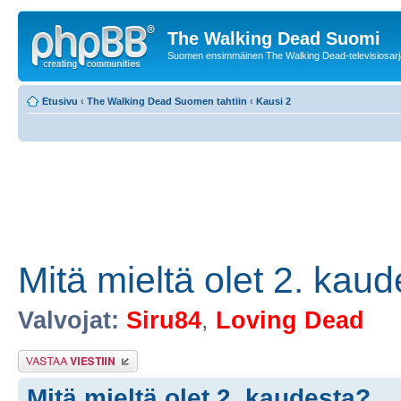
The Walking Dead Suomi
Suomen ensimmäinen The Walking Dead-televisiosarja
Etusivu
‹
The Walking Dead Suomen tahtiin
‹
Kausi 2
Mitä mieltä olet 2. kau
Valvojat:
Siru84
,
Loving Dead
Lähetä vastaus
Mitä mieltä olet 2. kaudesta?