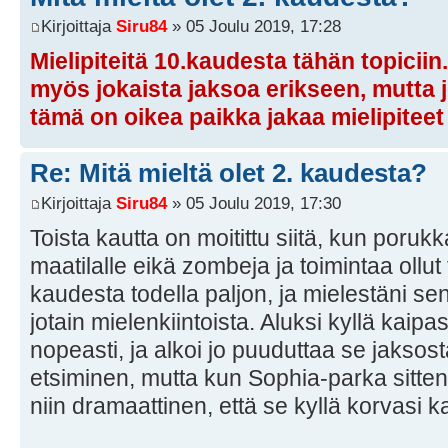
Kirjoittaja
Siru84
» 05 Joulu 2019, 17:28
Mielipiteitä 10.kaudesta tähän topicii
myös jokaista jaksoa erikseen, mutta jo
tämä on oikea paikka jakaa mielipiteet
Re: Mitä mieltä olet 2. kaudesta?
Kirjoittaja
Siru84
» 05 Joulu 2019, 17:30
Toista kautta on moitittu siitä, kun porukk
maatilalle eikä zombeja ja toimintaa ollut 
kaudesta todella paljon, ja mielestäni se
jotain mielenkiintoista. Aluksi kyllä kaipasi
nopeasti, ja alkoi jo puuduttaa se jaksos
etsiminen, mutta kun Sophia-parka sitten l
niin dramaattinen, että se kyllä korvasi 