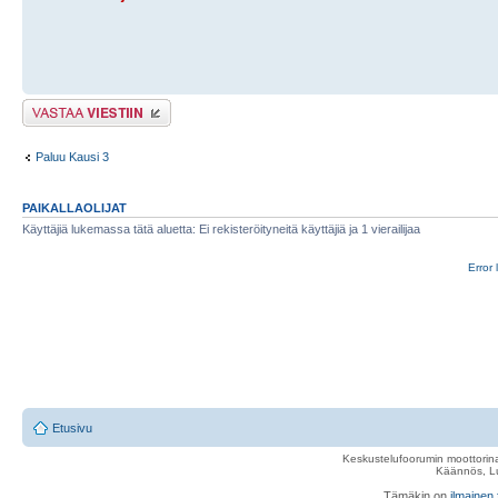
Lähetä vastaus
Paluu Kausi 3
PAIKALLAOLIJAT
Käyttäjiä lukemassa tätä aluetta: Ei rekisteröityneitä käyttäjiä ja 1 vierailijaa
Error 
Etusivu
Keskustelufoorumin moottorina
Käännös, Lu
Tämäkin on
ilmainen