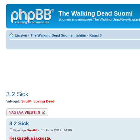
The Walking Dead Suomi
Suomen ensimmäinen The Walking Dead-televisiosarja
Etusivu
‹
The Walking Dead Suomen tahtiin
‹
Kausi 3
3.2 Sick
Valvojat:
Siru84
,
Loving Dead
Lähetä vastaus
3.2 Sick
Kirjoittaja
Siru84
» 05 Joulu 2019, 14:00
Keskustelua jaksosta.