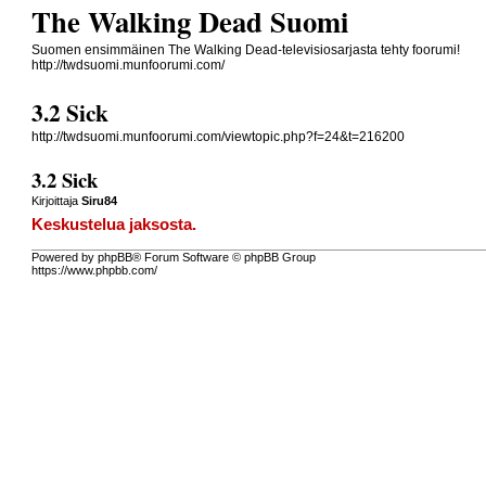
The Walking Dead Suomi
Suomen ensimmäinen The Walking Dead-televisiosarjasta tehty foorumi!
http://twdsuomi.munfoorumi.com/
3.2 Sick
http://twdsuomi.munfoorumi.com/viewtopic.php?f=24&t=216200
3.2 Sick
Kirjoittaja
Siru84
Keskustelua jaksosta.
Powered by phpBB® Forum Software © phpBB Group
https://www.phpbb.com/