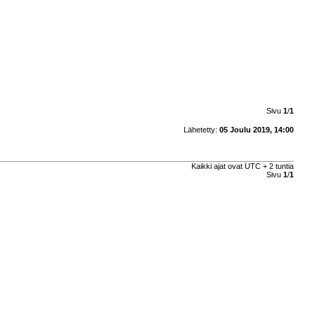
Sivu
1
/
1
Lähetetty:
05 Joulu 2019, 14:00
Kaikki ajat ovat UTC + 2 tuntia
Sivu
1
/
1