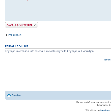
Lähetä vastaus
Paluu Kausi 3
PAIKALLAOLIJAT
Käyttäjiä lukemassa tätä aluetta: Ei rekisteröityneitä käyttäjiä ja 1 vierailijaa
Error 
Etusivu
Keskustelufoorumin moottorina
Käännös, Lu
Tämäkin on
ilmainen