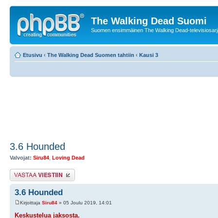
The Walking Dead Suomi
Suomen ensimmäinen The Walking Dead-televisiosarja
Etusivu
‹
The Walking Dead Suomen tahtiin
‹
Kausi 3
3.6 Hounded
Valvojat:
Siru84
,
Loving Dead
Lähetä vastaus
3.6 Hounded
Kirjoittaja
Siru84
» 05 Joulu 2019, 14:01
Keskustelua jaksosta.