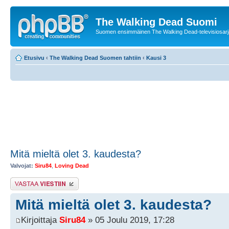
The Walking Dead Suomi
Suomen ensimmäinen The Walking Dead-televisiosarja
Etusivu
‹
The Walking Dead Suomen tahtiin
‹
Kausi 3
Mitä mieltä olet 3. kaudesta?
Valvojat:
Siru84
,
Loving Dead
Lähetä vastaus
Mitä mieltä olet 3. kaudesta?
Kirjoittaja
Siru84
» 05 Joulu 2019, 17:28