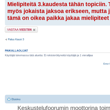
Mielipiteitä 3.kaudesta tähän topiciin
myös jokaista jaksoa erikseen, mutta jo
tämä on oikea paikka jakaa mielipiteet
Lähetä vastaus
Paluu Kausi 3
PAIKALLAOLIJAT
Käyttäjiä lukemassa tätä aluetta: Ei rekisteröityneitä käyttäjiä ja 1 vierailijaa
Error 
Etusivu
Keskustelufoorumin moottorina toim