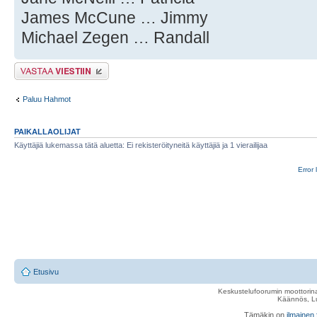
James McCune … Jimmy
Michael Zegen … Randall
Lähetä vastaus
Paluu Hahmot
PAIKALLAOLIJAT
Käyttäjiä lukemassa tätä aluetta: Ei rekisteröityneitä käyttäjiä ja 1 vierailijaa
Error 
Etusivu
Keskustelufoorumin moottorina
Käännös, Lu
Tämäkin on
ilmainen