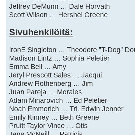
Jeffrey DeMunn … Dale Horvath
Scott Wilson … Hershel Greene
Sivuhenkilöitä:
IronE Singleton … Theodore ”T-Dog” Do
Madison Lintz … Sophia Peletier
Emma Bell … Amy
Jeryl Prescott Sales … Jacqui
Andrew Rothenberg … Jim
Juan Pareja … Morales
Adam Minarovich … Ed Peletier
Noah Emmerich … Tri. Edwin Jenner
Emily Kinney … Beth Greene
Pruitt Taylor Vince … Otis
Jane McNeill … Patricia