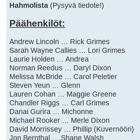
Hahmolista
(Pysyvä tiedote!)
Päähenkilöt:
Andrew Lincoln … Rick Grimes
Sarah Wayne Callies … Lori Grimes
Laurie Holden … Andrea
Norman Reedus … Daryl Dixon
Melissa McBride … Carol Peletier
Steven Yeun … Glenn
Lauren Cohan … Maggie Greene
Chandler Riggs … Carl Grimes
Danai Gurira … Michonne
Michael Rooker … Merle Dixon
David Morrissey … Phillip (Kuvernööri)
Jon Bernthal … Shane Walsh