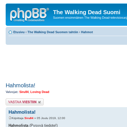
The Walking Dead Suomi
Suomen ensimmäinen The Walking Dead-televisiosarja
Etusivu
‹
The Walking Dead Suomen tahtiin
‹
Hahmot
Hahmolista!
Valvojat:
Siru84
,
Loving Dead
Lähetä vastaus
Hahmolista!
Kirjoittaja
Siru84
» 05 Joulu 2019, 12:00
Hahmolista
(Pysyvä tiedote!)