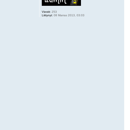
Viestit:
253
Liittynyt:
08 Marras 2013, 03:03