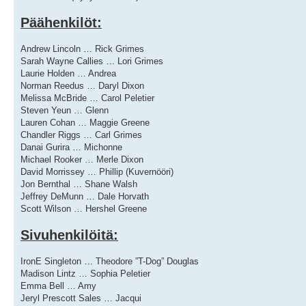
Päähenkilöt:
Andrew Lincoln … Rick Grimes
Sarah Wayne Callies … Lori Grimes
Laurie Holden … Andrea
Norman Reedus … Daryl Dixon
Melissa McBride … Carol Peletier
Steven Yeun … Glenn
Lauren Cohan … Maggie Greene
Chandler Riggs … Carl Grimes
Danai Gurira … Michonne
Michael Rooker … Merle Dixon
David Morrissey … Phillip (Kuvernööri)
Jon Bernthal … Shane Walsh
Jeffrey DeMunn … Dale Horvath
Scott Wilson … Hershel Greene
Sivuhenkilöitä:
IronE Singleton … Theodore ”T-Dog” Douglas
Madison Lintz … Sophia Peletier
Emma Bell … Amy
Jeryl Prescott Sales … Jacqui