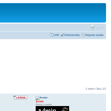
UKK
Rekisteröidy
Kirjaudu sisään
1 viesti • Sivu
1
/
1
Siru84
Group Leader