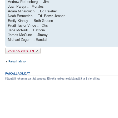
Andrew Rothenberg … Jim
Juan Pareja … Morales
Adam Minarovich … Ed Peletier
Noah Emmerich … Tri. Edwin Jenner
Emily Kinney … Beth Greene
Pruitt Taylor Vince … Otis
Jane McNeill … Patricia
James McCune … Jimmy
Michael Zegen … Randall
Lähetä vastaus
Paluu Hahmot
PAIKALLAOLIJAT
Käyttäjiä lukemassa tätä aluetta: Ei rekisteröityneitä käyttäjiä ja 1 vierailijaa