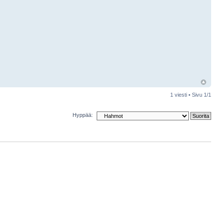
1 viesti • Sivu
1
/
1
Hyppää: