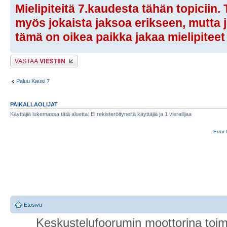
Mielipiteitä 7.kaudesta tähän topiciin
myös jokaista jaksoa erikseen, mutta jo
tämä on oikea paikka jakaa mielipiteet
Lähetä vastaus
Paluu Kausi 7
PAIKALLAOLIJAT
Käyttäjiä lukemassa tätä aluetta: Ei rekisteröityneitä käyttäjiä ja 1 vierailijaa
Error 
Etusivu
Keskustelufoorumin moottorina toim