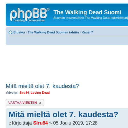
The Walking Dead Suomi
Suomen ensimmäinen The Walking Dead-televisiosarja
Etusivu
‹
The Walking Dead Suomen tahtiin
‹
Kausi 7
Mitä mieltä olet 7. kaudesta?
Valvojat:
Siru84
,
Loving Dead
Lähetä vastaus
Mitä mieltä olet 7. kaudesta?
Kirjoittaja
Siru84
» 05 Joulu 2019, 17:28