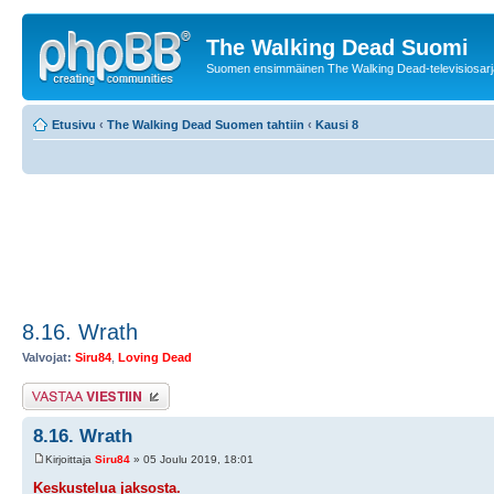
The Walking Dead Suomi
Suomen ensimmäinen The Walking Dead-televisiosarja
Etusivu
‹
The Walking Dead Suomen tahtiin
‹
Kausi 8
8.16. Wrath
Valvojat:
Siru84
,
Loving Dead
Lähetä vastaus
8.16. Wrath
Kirjoittaja
Siru84
» 05 Joulu 2019, 18:01
Keskustelua jaksosta.