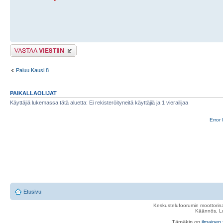
Lähetä vastaus
Paluu Kausi 8
PAIKALLAOLIJAT
Käyttäjiä lukemassa tätä aluetta: Ei rekisteröityneitä käyttäjiä ja 1 vierailijaa
Error 
Etusivu
Keskustelufoorumin moottorina
Käännös, Lu
Tämäkin on
ilmainen