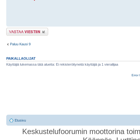
Lähetä vastaus
Paluu Kausi 9
PAIKALLAOLIJAT
Käyttäjiä lukemassa tätä aluetta: Ei rekisteröityneitä käyttäjiä ja 1 vierailijaa
Error 
Etusivu
Keskustelufoorumin moottorina toim