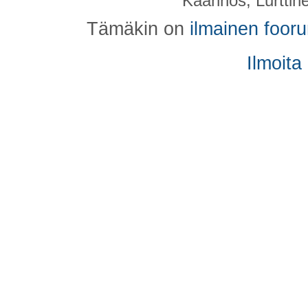
Käännös, Lurttin
Tämäkin on
ilmainen foor
Ilmoita