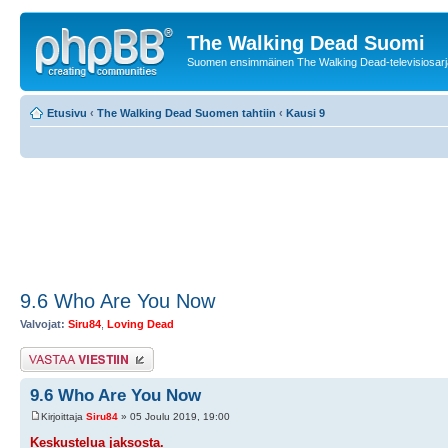
The Walking Dead Suomi
Suomen ensimmäinen The Walking Dead-televisiosarja
Etusivu
‹
The Walking Dead Suomen tahtiin
‹
Kausi 9
9.6 Who Are You Now
Valvojat:
Siru84
,
Loving Dead
Lähetä vastaus
9.6 Who Are You Now
Kirjoittaja
Siru84
» 05 Joulu 2019, 19:00
Keskustelua jaksosta.